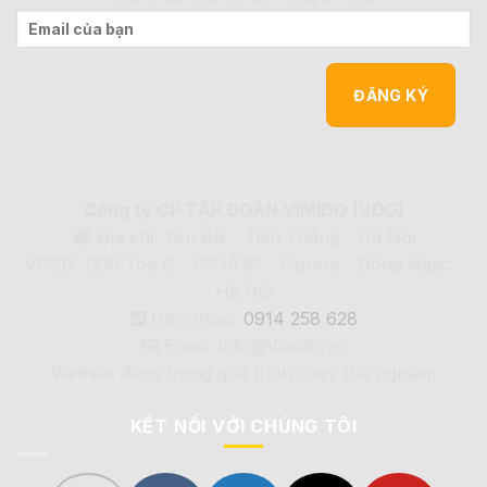
Công ty CP TẬP ĐOÀN VIMIDO (VDG)
Địa chỉ: Yên Bài - Tiến Thắng - Hà Nội
VPGD: 1210 Tòa B - CC IA20 - Ciputra - Đông Ngạc -
Hà Nội
Điện thoại:
0914 258 628
Email: Info@Vimdio.vn
Website đang trong quá trình chạy thử nghiệm
KẾT NỐI VỚI CHÚNG TÔI