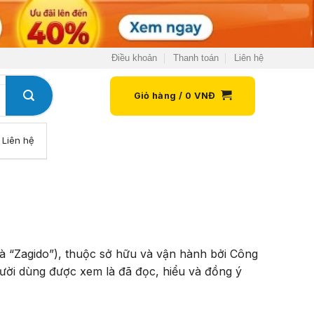
Điều khoản
Thanh toán
Liên hệ
Giỏ hàng /
0
VNĐ
Liên hệ
là “Zagido”), thuộc sở hữu và vận hành bởi Công
ười dùng được xem là đã đọc, hiểu và đồng ý