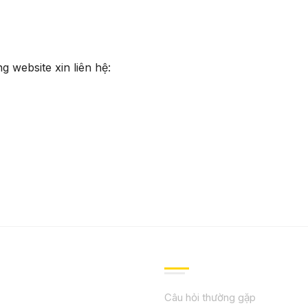
g website xin liên hệ:
IỆU
HƯỚNG DẪN, HỖ TRỢ
Câu hỏi thường gặp