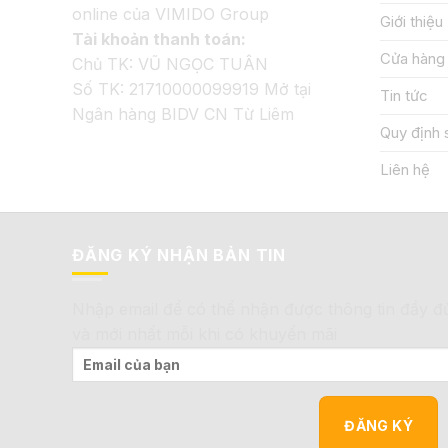
online của VIMIDO Group
Giới thiệu
Tài khoản thanh toán:
Cửa hàng
Chủ TK: VŨ NGỌC TUÂN
Số TK: 21710000099919 Mở tại
Tin tức
Ngân hàng BIDV CN Từ Liêm
Quy định 
Liên hệ
ĐĂNG KÝ NHẬN BẢN TIN
Nhập email để có thể nhận được thông tin đầy đ
và mới nhất mỗi khi có khuyến mãi