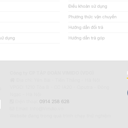
Điều khoản sử dụng
Phương thức vận chuyển
Hướng dẫn đổi trả
sử dụng
Hướng dẫn trả góp
Công ty CP TẬP ĐOÀN VIMIDO (VDG)
Địa chỉ: Yên Bài - Tiến Thắng - Hà Nội
VPGD: 1210 Tòa B - CC IA20 - Ciputra - Đông
ủ
Ngạc - Hà Nội
Điện thoại:
0914 258 628
Email: Info@Vimdio.vn
Website đang trong quá trình chạy thử nghiệm