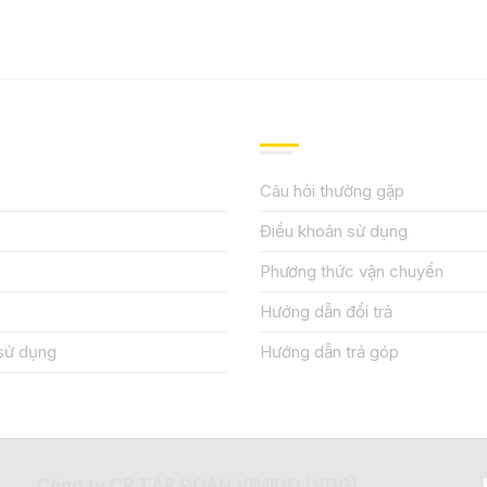
IỆU
HƯỚNG DẪN, HỖ TRỢ
Câu hỏi thường gặp
Điều khoản sử dụng
Phương thức vận chuyển
Hướng dẫn đổi trả
sử dụng
Hướng dẫn trả góp
Công ty CP TẬP ĐOÀN VIMIDO (VDG)