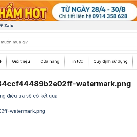
💬 Zalo
iếm:
Giới thiệu
Cửa hàng
Tin tức
Quy định sử dụng
84ccf44489b2e02ff-watermark.png
ng điều tra sẽ có kết quả