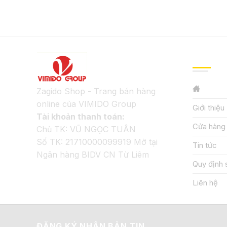
GIỚI TH
Zagido Shop - Trang bán hàng
online của VIMIDO Group
Giới thiệu
Tài khoản thanh toán:
Cửa hàng
Chủ TK: VŨ NGỌC TUÂN
Số TK: 21710000099919 Mở tại
Tin tức
Ngân hàng BIDV CN Từ Liêm
Quy định 
Liên hệ
ĐĂNG KÝ NHẬN BẢN TIN