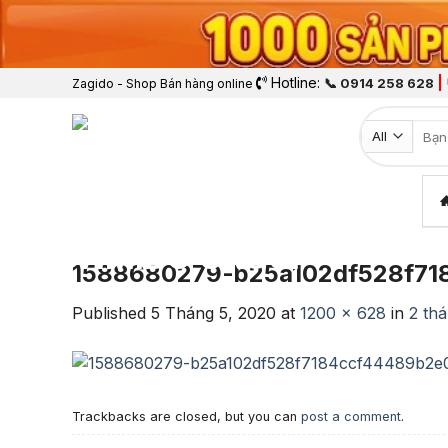
Hotline:
|
📞 0914 258 628
Zagido - Shop Bán hàng online
Tìm k
1588680279-b25a102df528f71
Published
5 Tháng 5, 2020
at
1200 × 628
in
2 thá
Trackbacks are closed, but you can
post a comment
.