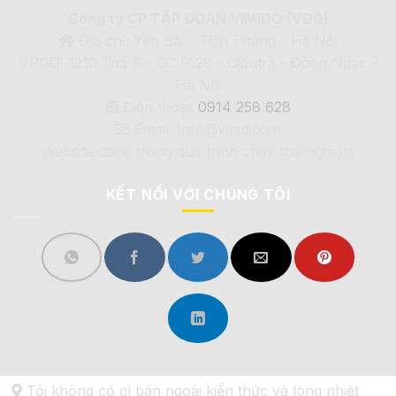
Công ty CP TẬP ĐOÀN VIMIDO (VDG)
Địa chỉ: Yên Bài - Tiến Thắng - Hà Nội
VPGD: 1210 Tòa B - CC IA20 - Ciputra - Đông Ngạc -
Hà Nội
Điện thoại:
0914 258 628
Email: Info@Vimdio.vn
Website đang trong quá trình chạy thử nghiệm
KẾT NỐI VỚI CHÚNG TÔI
Tôi không có gì bán ngoài kiến thức và lòng nhiệt