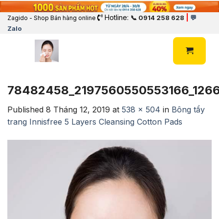
Hotline:
|
📞 0914 258 628
💬
Zagido - Shop Bán hàng online
Zalo
78482458_2197560550553166_126
Published
8 Tháng 12, 2019
at
538 × 504
in
Bông tẩy
trang Innisfree 5 Layers Cleansing Cotton Pads