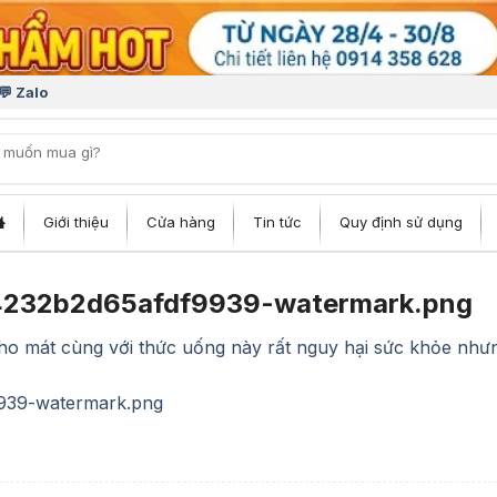
💬 Zalo
iếm:
Giới thiệu
Cửa hàng
Tin tức
Quy định sử dụng
4232b2d65afdf9939-watermark.png
ho mát cùng với thức uống này rất nguy hại sức khỏe nhưn