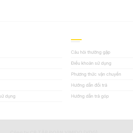
IỆU
HƯỚNG DẪN, HỖ TRỢ
Câu hỏi thường gặp
Điều khoản sử dụng
Phương thức vận chuyển
Hướng dẫn đổi trả
sử dụng
Hướng dẫn trả góp
Công ty CP TẬP ĐOÀN VIMIDO (VDG)