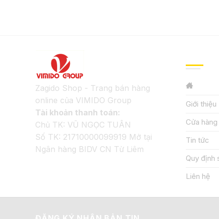
GIỚI TH
Zagido Shop - Trang bán hàng
online của VIMIDO Group
Giới thiệu
Tài khoản thanh toán:
Cửa hàng
Chủ TK: VŨ NGỌC TUÂN
Số TK: 21710000099919 Mở tại
Tin tức
Ngân hàng BIDV CN Từ Liêm
Quy định 
Liên hệ
ĐĂNG KÝ NHẬN BẢN TIN