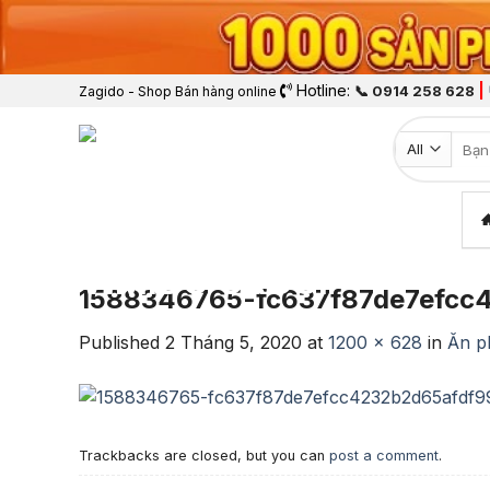
Hotline:
|
📞 0914 258 628
Zagido - Shop Bán hàng online
Tìm k
1588346765-fc637f87de7efcc
Published
2 Tháng 5, 2020
at
1200 × 628
in
Ăn p
Trackbacks are closed, but you can
post a comment
.