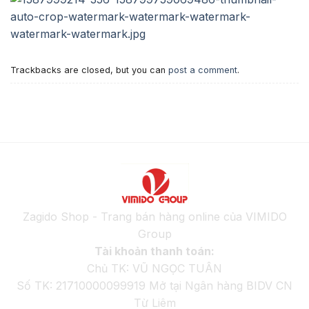
Trackbacks are closed, but you can
post a comment
.
Zagido Shop - Trang bán hàng online của VIMIDO
Group
Tài khoản thanh toán:
Chủ TK: VŨ NGỌC TUÂN
Số TK: 21710000099919 Mở tại Ngân hàng BIDV CN
Từ Liêm