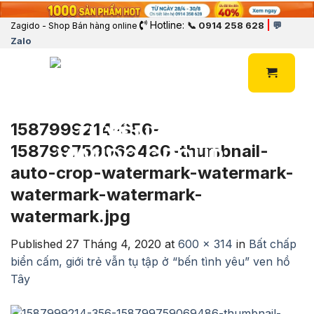
Hotline:
|
📞 0914 258 628
💬
Zagido - Shop Bán hàng online
Zalo
1587999214-356-
158799759069486-thumbnail-
auto-crop-watermark-watermark-
watermark-watermark-
watermark.jpg
Published
27 Tháng 4, 2020
at
600 × 314
in
Bất chấp
biển cấm, giới trẻ vẫn tụ tập ở “bến tình yêu” ven hồ
Tây