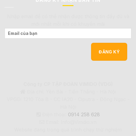
Nhập email để có thể nhận được thông tin đầy đủ và
mới nhất mỗi khi có khuyến mãi
Công ty CP TẬP ĐOÀN VIMIDO (VDG)
Địa chỉ: Yên Bài - Tiến Thắng - Hà Nội
VPGD: 1210 Tòa B - CC IA20 - Ciputra - Đông Ngạc -
Hà Nội
Điện thoại:
0914 258 628
Email: Info@Vimdio.vn
Website đang trong quá trình chạy thử nghiệm