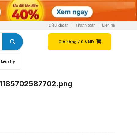
Điều khoản
Thanh toán
Liên hệ
Giỏ hàng /
0
VNĐ
Liên hệ
1185702587702.png