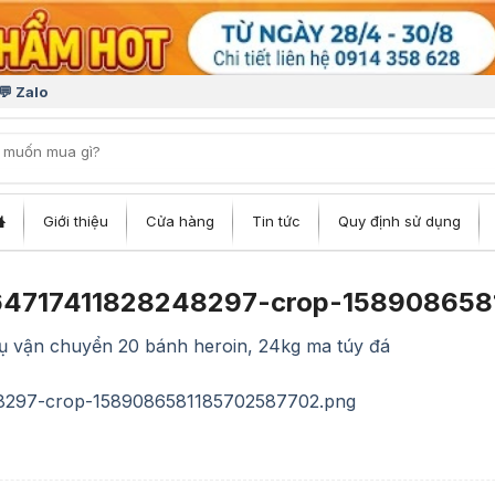
💬 Zalo
iếm:
Giới thiệu
Cửa hàng
Tin tức
Quy định sử dụng
4717411828248297-crop-158908658
vụ vận chuyển 20 bánh heroin, 24kg ma túy đá