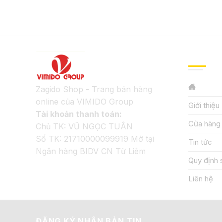
GIỚI TH
Zagido Shop - Trang bán hàng
online của VIMIDO Group
Giới thiệu
Tài khoản thanh toán:
Cửa hàng
Chủ TK: VŨ NGỌC TUÂN
Số TK: 21710000099919 Mở tại
Tin tức
Ngân hàng BIDV CN Từ Liêm
Quy định 
Liên hệ
ĐĂNG KÝ NHẬN BẢN TIN