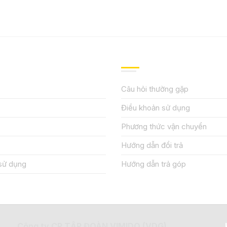
IỆU
HƯỚNG DẪN, HỖ TRỢ
Câu hỏi thường gặp
Điều khoản sử dụng
Phương thức vận chuyển
Hướng dẫn đổi trả
sử dụng
Hướng dẫn trả góp
Công ty CP TẬP ĐOÀN VIMIDO (VDG)