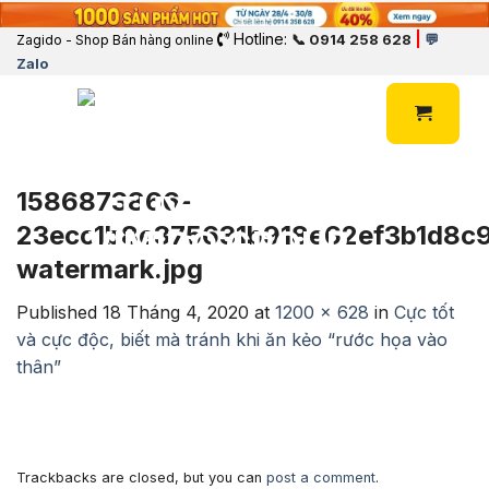
Hotline:
|
📞 0914 258 628
💬
Zagido - Shop Bán hàng online
Zalo
1586873866-
23ecc1b8e375631b918e62ef3b1d8c
watermark.jpg
Published
18 Tháng 4, 2020
at
1200 × 628
in
Cực tốt
và cực độc, biết mà tránh khi ăn kẻo “rước họa vào
thân”
Trackbacks are closed, but you can
post a comment
.