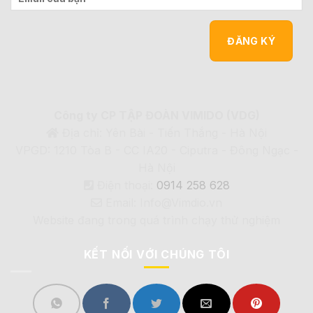
Công ty CP TẬP ĐOÀN VIMIDO (VDG)
Địa chỉ: Yên Bài - Tiến Thắng - Hà Nội
VPGD: 1210 Tòa B - CC IA20 - Ciputra - Đông Ngạc -
Hà Nội
Điện thoại:
0914 258 628
Email: Info@Vimdio.vn
Website đang trong quá trình chạy thử nghiệm
KẾT NỐI VỚI CHÚNG TÔI