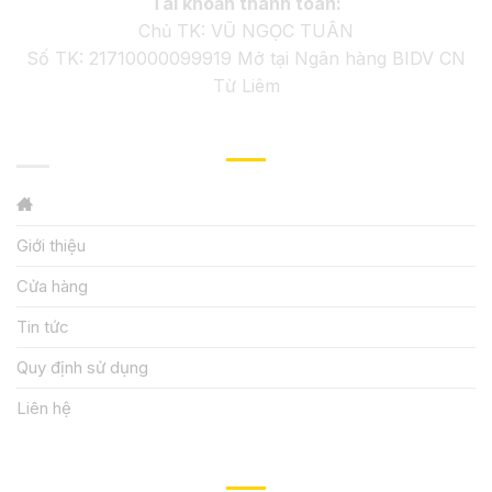
Tài khoản thanh toán:
Chủ TK: VŨ NGỌC TUÂN
Số TK: 21710000099919 Mở tại Ngân hàng BIDV CN
Từ Liêm
GIỚI THIỆU
Giới thiệu
Cửa hàng
Tin tức
Quy định sử dụng
Liên hệ
HƯỚNG DẪN, HỖ TRỢ