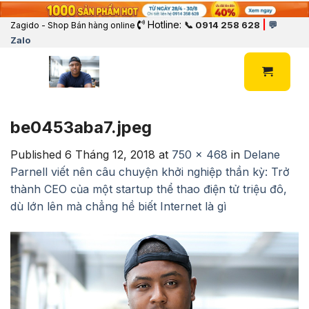
Hotline:
|
📞 0914 258 628
💬
Zagido - Shop Bán hàng online
Zalo
be0453aba7.jpeg
Published
6 Tháng 12, 2018
at
750 × 468
in
Delane
Parnell viết nên câu chuyện khởi nghiệp thần kỳ: Trở
thành CEO của một startup thể thao điện tử triệu đô,
dù lớn lên mà chẳng hề biết Internet là gì