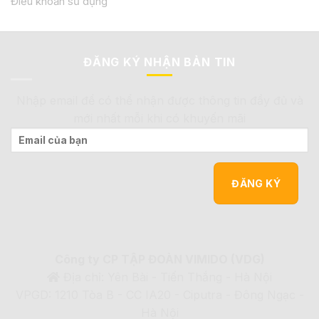
Điều khoản sử dụng
ĐĂNG KÝ NHẬN BẢN TIN
Nhập email để có thể nhận được thông tin đầy đủ và
mới nhất mỗi khi có khuyến mãi
Công ty CP TẬP ĐOÀN VIMIDO (VDG)
Địa chỉ: Yên Bài - Tiến Thắng - Hà Nội
VPGD: 1210 Tòa B - CC IA20 - Ciputra - Đông Ngạc -
Hà Nội