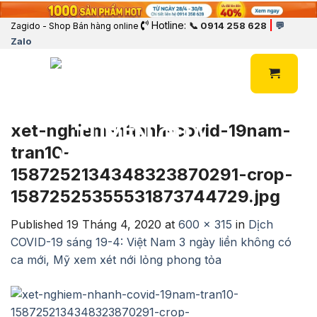
Hotline:
|
📞 0914 258 628
💬
Zagido - Shop Bán hàng online
Zalo
xet-nghiem-nhanh-covid-19nam-
tran10-
1587252134348323870291-crop-
15872525355531873744729.jpg
Published
19 Tháng 4, 2020
at
600 × 315
in
Dịch
COVID-19 sáng 19-4: Việt Nam 3 ngày liền không có
ca mới, Mỹ xem xét nới lỏng phong tỏa