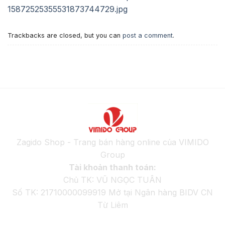
Trackbacks are closed, but you can
post a comment
.
Zagido Shop - Trang bán hàng online của VIMIDO
Group
Tài khoản thanh toán:
Chủ TK: VŨ NGỌC TUÂN
Số TK: 21710000099919 Mở tại Ngân hàng BIDV CN
Từ Liêm