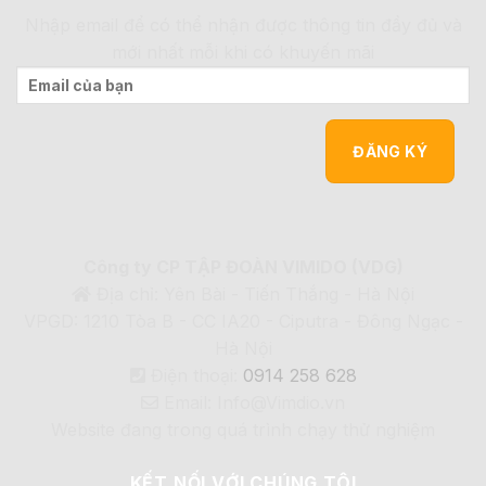
Nhập email để có thể nhận được thông tin đầy đủ và
mới nhất mỗi khi có khuyến mãi
Công ty CP TẬP ĐOÀN VIMIDO (VDG)
Địa chỉ: Yên Bài - Tiến Thắng - Hà Nội
VPGD: 1210 Tòa B - CC IA20 - Ciputra - Đông Ngạc -
Hà Nội
Điện thoại:
0914 258 628
Email: Info@Vimdio.vn
Website đang trong quá trình chạy thử nghiệm
KẾT NỐI VỚI CHÚNG TÔI