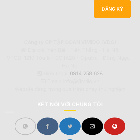
Công ty CP TẬP ĐOÀN VIMIDO (VDG)
Địa chỉ: Yên Bài - Tiến Thắng - Hà Nội
VPGD: 1210 Tòa B - CC IA20 - Ciputra - Đông Ngạc -
Hà Nội
Điện thoại:
0914 258 628
Email: Info@Vimdio.vn
Website đang trong quá trình chạy thử nghiệm
KẾT NỐI VỚI CHÚNG TÔI