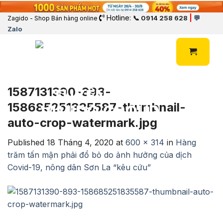
Hotline:
|
📞 0914 258 628
💬
Zagido - Shop Bán hàng online
Zalo
1587131390-893-
158685251835587-thumbnail-
auto-crop-watermark.jpg
Published
18 Tháng 4, 2020
at
600 × 314
in
Hàng
trăm tấn mận phải đổ bỏ do ảnh hưởng của dịch
Covid-19, nông dân Sơn La “kêu cứu”