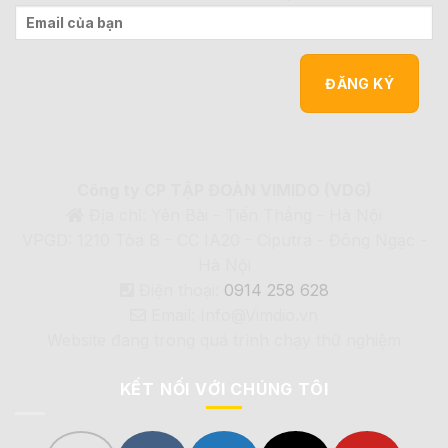
Công ty CP TẬP ĐOÀN VIMIDO (VDG)
Địa chỉ: Yên Bài - Tiến Thắng - Hà Nội
VPGD: 1210 Tòa B - CC IA20 - Ciputra - Đông Ngạc -
Hà Nội
Điện thoại:
0914 258 628
Email: Info@Vimdio.vn
Website đang trong quá trình chạy thử nghiệm
KẾT NỐI VỚI CHÚNG TÔI