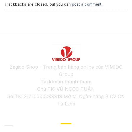
Trackbacks are closed, but you can
post a comment
.
Zagido Shop - Trang bán hàng online của VIMIDO
Group
Tài khoản thanh toán:
Chủ TK: VŨ NGỌC TUÂN
Số TK: 21710000099919 Mở tại Ngân hàng BIDV CN
Từ Liêm
GIỚI THIỆU