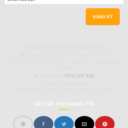
Công ty CP TẬP ĐOÀN VIMIDO (VDG)
Địa chỉ: Yên Bài - Tiến Thắng - Hà Nội
VPGD: 1210 Tòa B - CC IA20 - Ciputra - Đông Ngạc -
Hà Nội
Điện thoại:
0914 258 628
Email: Info@Vimdio.vn
Website đang trong quá trình chạy thử nghiệm
KẾT NỐI VỚI CHÚNG TÔI