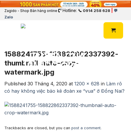
Hotline:
|
📞 0914 258 628
💬
Zagido - Shop Bán hàng online
Zalo
1588241755-158822862337392-
thumbnail-auto-crop-
watermark.jpg
Published
30 Tháng 4, 2020
at
1200 × 628
in
Làm rõ
có hay không việc bảo kê đoàn xe “vua” ở Đồng Nai?
Trackbacks are closed, but you can
post a comment
.