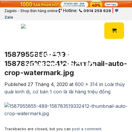
Hotline:
|
📞 0914 258 628
💬
Zagido - Shop Bán hàng online
Zalo
1587955855-489-
158783519332412-thumbnail-auto-
crop-watermark.jpg
Published
27 Tháng 4, 2020
at
600 × 314
in
Loài thủy
quái kinh dị, cứ bán 1 con là lãi hàng triệu đồng
Trackbacks are closed, but you can
post a comment
.