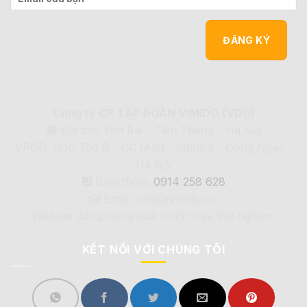
Công ty CP TẬP ĐOÀN VIMIDO (VDG)
Địa chỉ: Yên Bài - Tiến Thắng - Hà Nội
VPGD: 1210 Tòa B - CC IA20 - Ciputra - Đông Ngạc -
Hà Nội
Điện thoại:
0914 258 628
Email: Info@Vimdio.vn
Website đang trong quá trình chạy thử nghiệm
KẾT NỐI VỚI CHÚNG TÔI