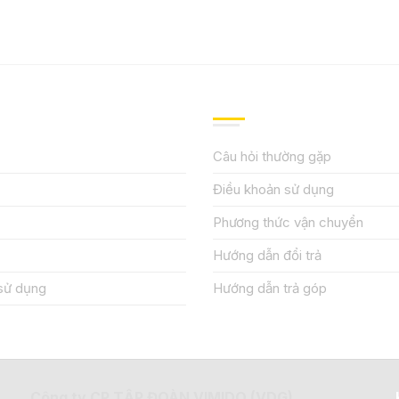
IỆU
HƯỚNG DẪN, HỖ TRỢ
Câu hỏi thường gặp
Điều khoản sử dụng
Phương thức vận chuyển
Hướng dẫn đổi trả
sử dụng
Hướng dẫn trả góp
Công ty CP TẬP ĐOÀN VIMIDO (VDG)