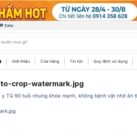
💬 Zalo
iếm:
Giới thiệu
Cửa hàng
Tin tức
Quy định sử dụng
to-crop-watermark.jpg
 y TQ 90 tuổi nhưng khỏe mạnh, không bệnh vặt nhờ ăn thứ