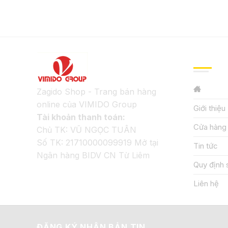
GIỚI TH
Zagido Shop - Trang bán hàng
online của VIMIDO Group
Giới thiệu
Tài khoản thanh toán:
Cửa hàng
Chủ TK: VŨ NGỌC TUÂN
Số TK: 21710000099919 Mở tại
Tin tức
Ngân hàng BIDV CN Từ Liêm
Quy định 
Liên hệ
ĐĂNG KÝ NHẬN BẢN TIN