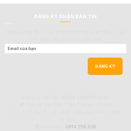
ĐĂNG KÝ NHẬN BẢN TIN
Nhập email để có thể nhận được thông tin đầy đủ và
mới nhất mỗi khi có khuyến mãi
Công ty CP TẬP ĐOÀN VIMIDO (VDG)
Địa chỉ: Yên Bài - Tiến Thắng - Hà Nội
VPGD: 1210 Tòa B - CC IA20 - Ciputra - Đông Ngạc -
Hà Nội
Điện thoại:
0914 258 628