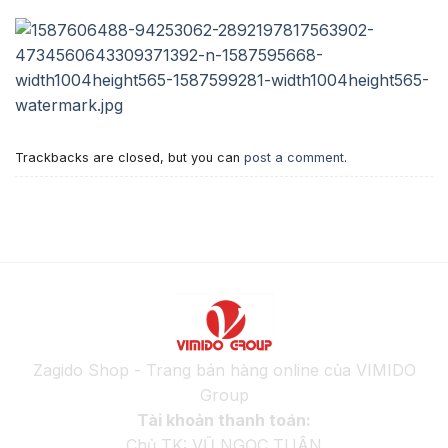
Trackbacks are closed, but you can
post a comment
.
Zagido Shop - Trang bán hàng online của VIMIDO
Group
Tài khoản thanh toán:
Chủ TK: VŨ NGỌC TUÂN