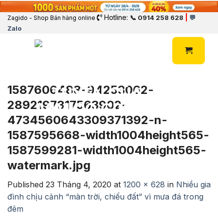
Hotline:
|
📞 0914 258 628
💬
Zagido - Shop Bán hàng online
Zalo
1587606488-94253062-
2892197817563902-
4734560643309371392-n-
1587595668-width1004height565-
1587599281-width1004height565-
watermark.jpg
Published
23 Tháng 4, 2020
at
1200 × 628
in
Nhiều gia
đình chịu cảnh “màn trời, chiếu đất” vì mưa đá trong
đêm