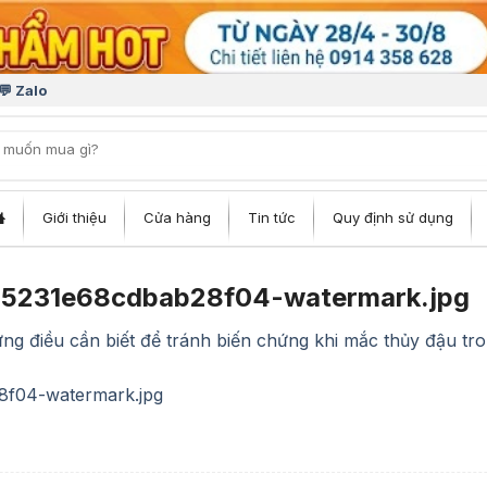
💬 Zalo
iếm:
Giới thiệu
Cửa hàng
Tin tức
Quy định sử dụng
5231e68cdbab28f04-watermark.jpg
ng điều cần biết để tránh biến chứng khi mắc thủy đậu t