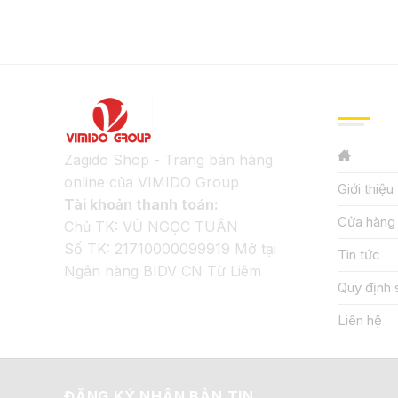
GIỚI TH
Zagido Shop - Trang bán hàng
online của VIMIDO Group
Giới thiệu
Tài khoản thanh toán:
Cửa hàng
Chủ TK: VŨ NGỌC TUÂN
Số TK: 21710000099919 Mở tại
Tin tức
Ngân hàng BIDV CN Từ Liêm
Quy định 
Liên hệ
ĐĂNG KÝ NHẬN BẢN TIN