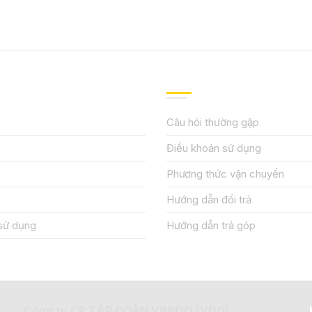
IỆU
HƯỚNG DẪN, HỖ TRỢ
Câu hỏi thường gặp
Điều khoản sử dụng
Phương thức vận chuyển
Hướng dẫn đổi trả
sử dụng
Hướng dẫn trả góp
Công ty CP TẬP ĐOÀN VIMIDO (VDG)