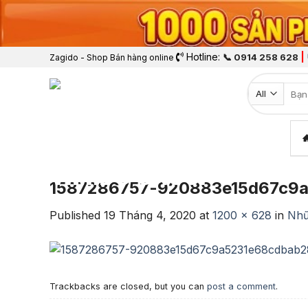
Hotline:
|
📞 0914 258 628
Zagido - Shop Bán hàng online
Tìm k
1587286757-920883e15d67c9a
Published
19 Tháng 4, 2020
at
1200 × 628
in
Nhữ
Trackbacks are closed, but you can
post a comment
.