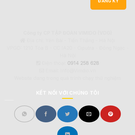
Công ty CP TẬP ĐOÀN VIMIDO (VDG)
Địa chỉ: Yên Bài - Tiến Thắng - Hà Nội
VPGD: 1210 Tòa B - CC IA20 - Ciputra - Đông Ngạc -
Hà Nội
Điện thoại:
0914 258 628
Email: Info@Vimdio.vn
Website đang trong quá trình chạy thử nghiệm
KẾT NỐI VỚI CHÚNG TÔI