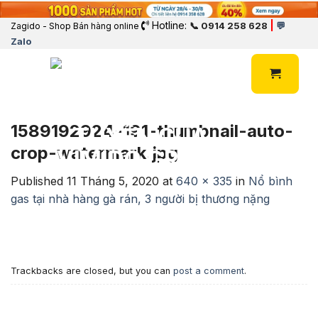
Hotline:
|
📞 0914 258 628
💬
Zagido - Shop Bán hàng online
Zalo
1589192924-191-thumbnail-auto-
crop-watermark.jpg
Published
11 Tháng 5, 2020
at
640 × 335
in
Nổ bình
gas tại nhà hàng gà rán, 3 người bị thương nặng
Trackbacks are closed, but you can
post a comment
.