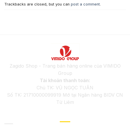
Trackbacks are closed, but you can
post a comment
.
Zagido Shop - Trang bán hàng online của VIMIDO
Group
Tài khoản thanh toán:
Chủ TK: VŨ NGỌC TUÂN
Số TK: 21710000099919 Mở tại Ngân hàng BIDV CN
Từ Liêm
GIỚI THIỆU