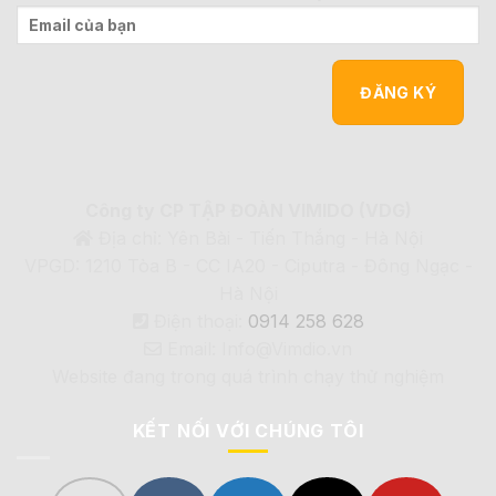
Công ty CP TẬP ĐOÀN VIMIDO (VDG)
Địa chỉ: Yên Bài - Tiến Thắng - Hà Nội
VPGD: 1210 Tòa B - CC IA20 - Ciputra - Đông Ngạc -
Hà Nội
Điện thoại:
0914 258 628
Email: Info@Vimdio.vn
Website đang trong quá trình chạy thử nghiệm
KẾT NỐI VỚI CHÚNG TÔI