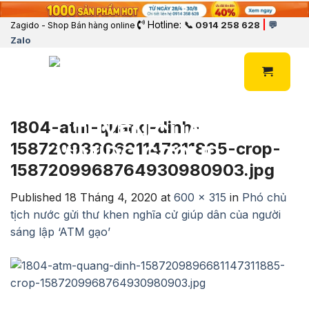
Hotline:
|
📞 0914 258 628
💬
Zagido - Shop Bán hàng online
Zalo
1804-atm-quang-dinh-
1587209896681147311885-crop-
1587209968764930980903.jpg
Published
18 Tháng 4, 2020
at
600 × 315
in
Phó chủ
tịch nước gửi thư khen nghĩa cử giúp dân của người
sáng lập ‘ATM gạo’