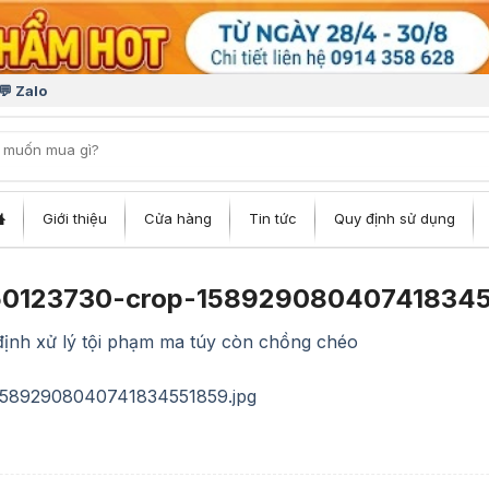
💬 Zalo
iếm:
Giới thiệu
Cửa hàng
Tin tức
Quy định sử dụng
50123730-crop-158929080407418345
ịnh xử lý tội phạm ma túy còn chồng chéo