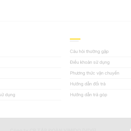
IỆU
HƯỚNG DẪN, HỖ TRỢ
Câu hỏi thường gặp
Điều khoản sử dụng
Phương thức vận chuyển
Hướng dẫn đổi trả
sử dụng
Hướng dẫn trả góp
Công ty CP TẬP ĐOÀN VIMIDO (VDG)