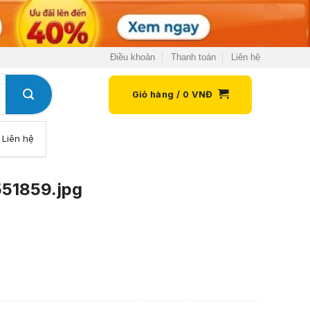
Điều khoản
Thanh toán
Liên hệ
Giỏ hàng /
0
VNĐ
Liên hệ
51859.jpg