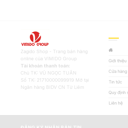
GIỚI TH
Zagido Shop - Trang bán hàng
online của VIMIDO Group
Giới thiệu
Tài khoản thanh toán:
Cửa hàng
Chủ TK: VŨ NGỌC TUÂN
Số TK: 21710000099919 Mở tại
Tin tức
Ngân hàng BIDV CN Từ Liêm
Quy định 
Liên hệ
ĐĂNG KÝ NHẬN BẢN TIN