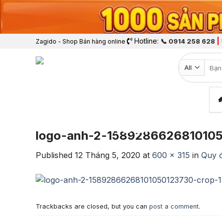
Hotline:
|
📞 0914 258 628
Zagido - Shop Bán hàng online
Tìm k
logo-anh-2-158928662681010
Published
12 Tháng 5, 2020
at
600 × 315
in
Quy đ
Trackbacks are closed, but you can
post a comment
.