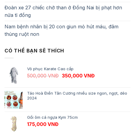
Đoàn xe 27 chiếc chở than ở Đồng Nai bị phạt hơn
nửa tỉ đồng
Nam bệnh nhân bị 20 con giun mỏ hút máu, đâm
thủng ruột non
CÓ THỂ BẠN SẼ THÍCH
Võ phục Karate Cao cấp
Giá gốc là: 500,000 VNĐ.
Giá hiện tại là: 
500,000
VNĐ
350,000
VNĐ
Táo Hoà Điền Tân Cương nhiều size ngon, ngọt, dẻo
2024
Gối ôm cá ngựa Kym 75cm
175,000
VNĐ