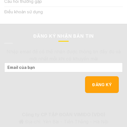
Câu hỏi thường gặp
Điều khoản sử dụng
ĐĂNG KÝ NHẬN BẢN TIN
Nhập email để có thể nhận được thông tin đầy đủ và
mới nhất mỗi khi có khuyến mãi
Công ty CP TẬP ĐOÀN VIMIDO (VDG)
Địa chỉ: Yên Bài - Tiến Thắng - Hà Nội