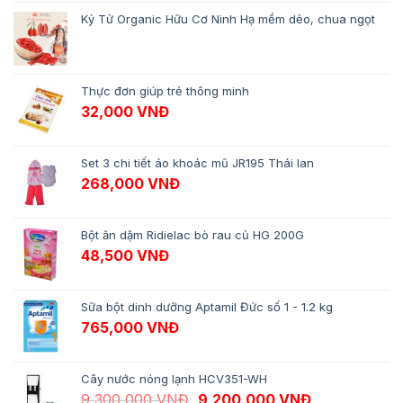
Kỷ Tử Organic Hữu Cơ Ninh Hạ mềm dẻo, chua ngọt
Thực đơn giúp trẻ thông minh
32,000
VNĐ
Set 3 chi tiết áo khoác mũ JR195 Thái lan
268,000
VNĐ
Bột ăn dặm Ridielac bò rau củ HG 200G
48,500
VNĐ
Sữa bột dinh dưỡng Aptamil Đức số 1 - 1.2 kg
765,000
VNĐ
Cây nước nóng lạnh HCV351-WH
Giá gốc là: 9,300,000 VNĐ.
Giá hiện tại 
9,300,000
VNĐ
9,200,000
VNĐ