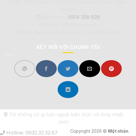
VPGD: 1210 Tòa B - CC IA20 - Ciputra - Đông Ngạc -
Hà Nội
Điện thoại:
0914 258 628
Email: Info@Vimdio.vn
Website đang trong quá trình chạy thử nghiệm
KẾT NỐI VỚI CHÚNG TÔI
Tôi không có gì bán ngoài kiến thức và lòng nhiệt
tình!
Copyright 2026 ©
Một nhãn
Hotline: 0932.32.32.67