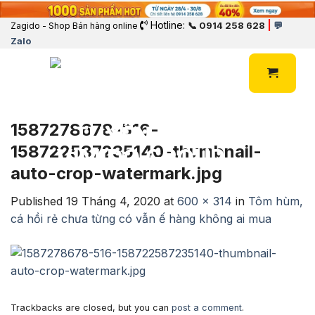
Hotline:
|
📞 0914 258 628
💬
Zagido - Shop Bán hàng online
Zalo
1587278678-516-
158722587235140-thumbnail-
auto-crop-watermark.jpg
Published
19 Tháng 4, 2020
at
600 × 314
in
Tôm hùm,
cá hồi rẻ chưa từng có vẫn ế hàng không ai mua
Trackbacks are closed, but you can
post a comment
.