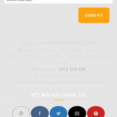
Công ty CP TẬP ĐOÀN VIMIDO (VDG)
Địa chỉ: Yên Bài - Tiến Thắng - Hà Nội
VPGD: 1210 Tòa B - CC IA20 - Ciputra - Đông Ngạc -
Hà Nội
Điện thoại:
0914 258 628
Email: Info@Vimdio.vn
Website đang trong quá trình chạy thử nghiệm
KẾT NỐI VỚI CHÚNG TÔI