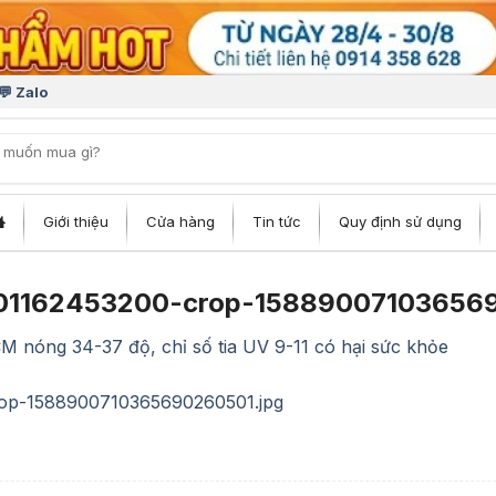
💬 Zalo
iếm:
Giới thiệu
Cửa hàng
Tin tức
Quy định sử dụng
1162453200-crop-158890071036569
M nóng 34-37 độ, chỉ số tia UV 9-11 có hại sức khỏe