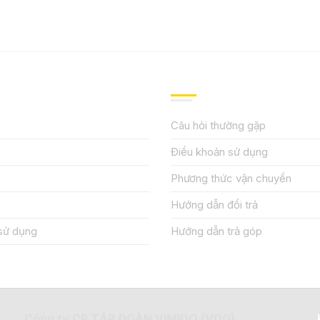
IỆU
HƯỚNG DẪN, HỖ TRỢ
Câu hỏi thường gặp
Điều khoản sử dụng
Phương thức vận chuyển
Hướng dẫn đổi trả
sử dụng
Hướng dẫn trả góp
Công ty CP TẬP ĐOÀN VIMIDO (VDG)