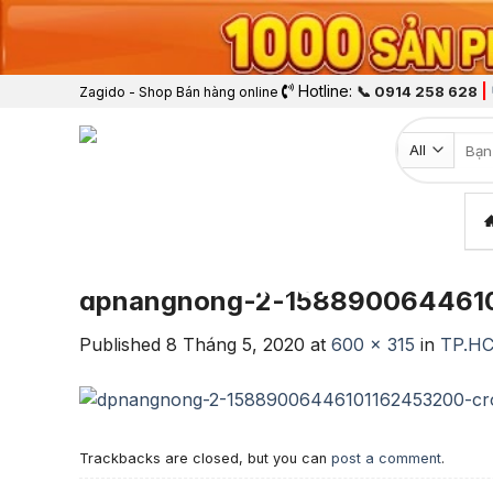
Hotline:
|
📞 0914 258 628
Zagido - Shop Bán hàng online
Tìm k
dpnangnong-2-1588900644610
Published
8 Tháng 5, 2020
at
600 × 315
in
TP.HC
Trackbacks are closed, but you can
post a comment
.