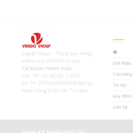
GIỚI TH
Zagido Shop - Trang bán hàng
online của VIMIDO Group
Giới thiệu
Tài khoản thanh toán:
Cửa hàng
Chủ TK: VŨ NGỌC TUÂN
Số TK: 21710000099919 Mở tại
Tin tức
Ngân hàng BIDV CN Từ Liêm
Quy định 
Liên hệ
ĐĂNG KÝ NHẬN BẢN TIN