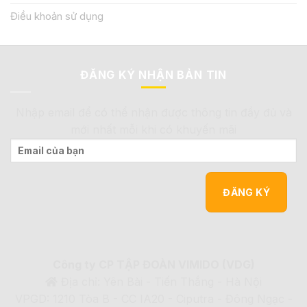
Điều khoản sử dụng
ĐĂNG KÝ NHẬN BẢN TIN
Nhập email để có thể nhận được thông tin đầy đủ và
mới nhất mỗi khi có khuyến mãi
Công ty CP TẬP ĐOÀN VIMIDO (VDG)
Địa chỉ: Yên Bài - Tiến Thắng - Hà Nội
VPGD: 1210 Tòa B - CC IA20 - Ciputra - Đông Ngạc -