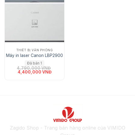
Add
to Wishlist
THIẾT BỊ VĂN PHÒNG
Máy in laser Canon LBP2900
Đã bán 1
4,790,000
VNĐ
Giá gốc là: 4,790,000 VNĐ.
Giá hiện tại là: 4,400,000 VNĐ.
4,400,000
VNĐ
Zagido Shop - Trang bán hàng online của VIMIDO