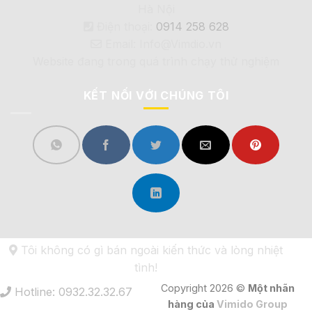
Hà Nội
Điện thoại:
0914 258 628
Email: Info@Vimdio.vn
Website đang trong quá trình chạy thử nghiệm
KẾT NỐI VỚI CHÚNG TÔI
Tôi không có gì bán ngoài kiến thức và lòng nhiệt
tình!
Copyright 2026 ©
Một nhãn
Hotline: 0932.32.32.67
hàng của
Vimido Group