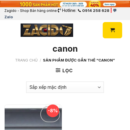
Hotline:
|
📞 0914 258 628
💬
Zagido - Shop Bán hàng online
Zalo
canon
TRANG CHỦ
/
SẢN PHẨM ĐƯỢC GẮN THẺ “CANON”
LỌC
-8%