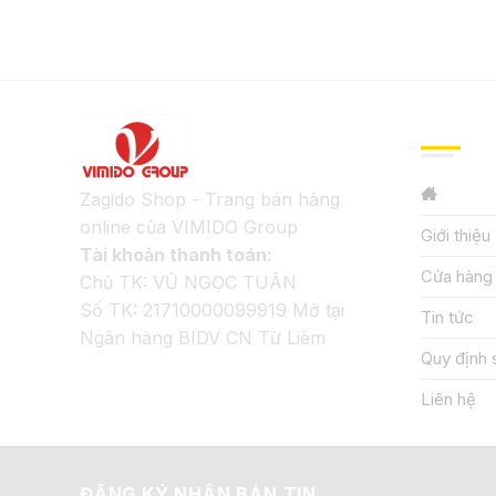
GIỚI TH
Zagido Shop - Trang bán hàng
online của VIMIDO Group
Giới thiệu
Tài khoản thanh toán:
Cửa hàng
Chủ TK: VŨ NGỌC TUÂN
Số TK: 21710000099919 Mở tại
Tin tức
Ngân hàng BIDV CN Từ Liêm
Quy định 
Liên hệ
ĐĂNG KÝ NHẬN BẢN TIN