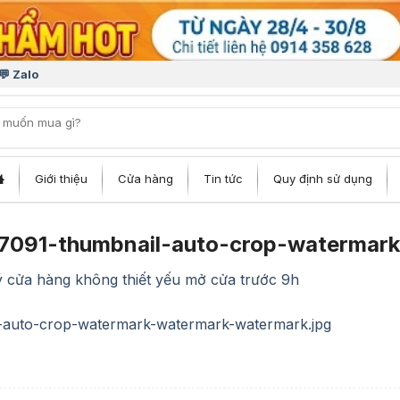
💬 Zalo
iếm:
Giới thiệu
Cửa hàng
Tin tức
Quy định sử dụng
091-thumbnail-auto-crop-watermark
ý cửa hàng không thiết yếu mở cửa trước 9h