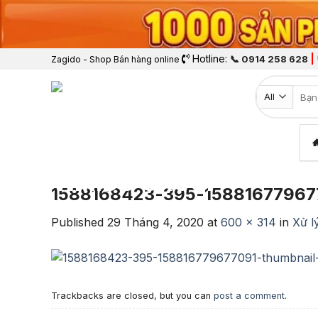
Hotline:
|
📞 0914 258 628
Zagido - Shop Bán hàng online
Tìm k
1588168423-395-158816779677
Published
29 Tháng 4, 2020
at
600 × 314
in
Xử l
Trackbacks are closed, but you can
post a comment
.