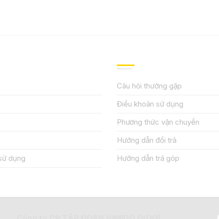
IỆU
HƯỚNG DẪN, HỖ TRỢ
Câu hỏi thường gặp
Điều khoản sử dụng
Phương thức vận chuyển
Hướng dẫn đổi trả
sử dụng
Hướng dẫn trả góp
Công ty CP TẬP ĐOÀN VIMIDO (VDG)