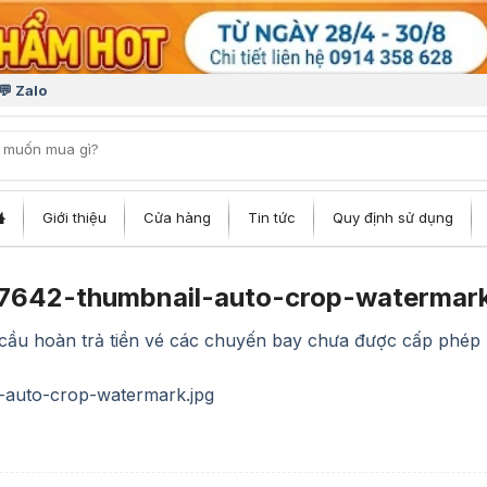
💬 Zalo
iếm:
Giới thiệu
Cửa hàng
Tin tức
Quy định sử dụng
642-thumbnail-auto-crop-watermark
cầu hoàn trả tiền vé các chuyến bay chưa được cấp phép