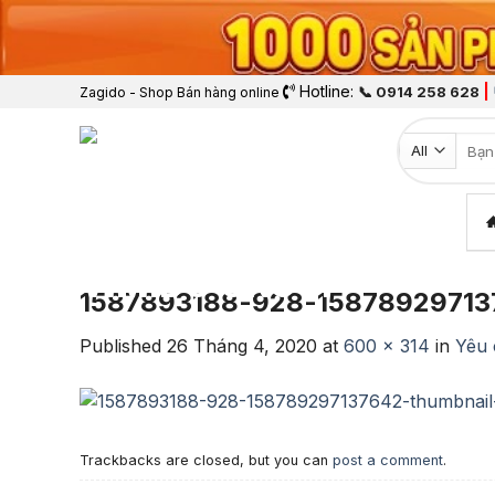
Hotline:
|
📞 0914 258 628
Zagido - Shop Bán hàng online
Tìm k
1587893188-928-158789297137
Published
26 Tháng 4, 2020
at
600 × 314
in
Yêu 
Trackbacks are closed, but you can
post a comment
.