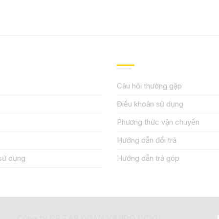
IỆU
HƯỚNG DẪN, HỖ TRỢ
Câu hỏi thường gặp
Điều khoản sử dụng
Phương thức vận chuyển
Hướng dẫn đổi trả
sử dụng
Hướng dẫn trả góp
Công ty CP TẬP ĐOÀN VIMIDO (VDG)