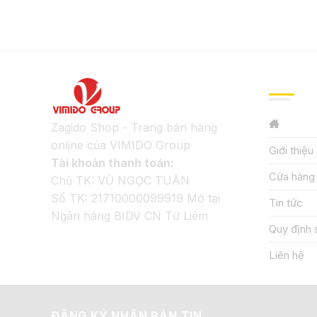
GIỚI TH
Zagido Shop - Trang bán hàng
online của VIMIDO Group
Giới thiệu
Tài khoản thanh toán:
Cửa hàng
Chủ TK: VŨ NGỌC TUÂN
Số TK: 21710000099919 Mở tại
Tin tức
Ngân hàng BIDV CN Từ Liêm
Quy định 
Liên hệ
ĐĂNG KÝ NHẬN BẢN TIN