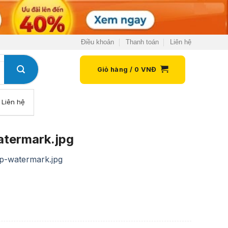
Điều khoản
Thanh toán
Liên hệ
Giỏ hàng /
0
VNĐ
Liên hệ
termark.jpg
p-watermark.jpg