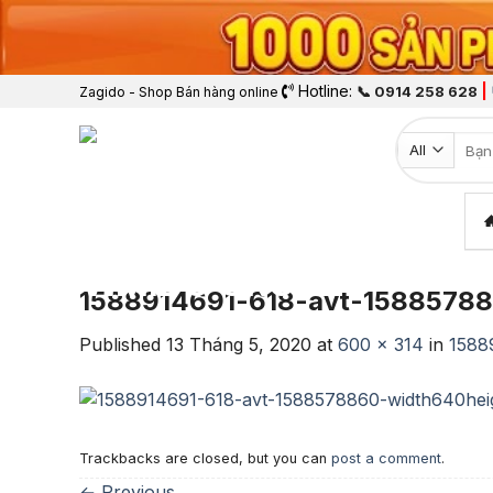
Hotline:
|
📞 0914 258 628
Zagido - Shop Bán hàng online
Tìm k
1588914691-618-avt-15885788
Published
13 Tháng 5, 2020
at
600 × 314
in
1588
Trackbacks are closed, but you can
post a comment
.
←
Previous