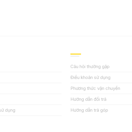
IỆU
HƯỚNG DẪN, HỖ TRỢ
Câu hỏi thường gặp
Điều khoản sử dụng
Phương thức vận chuyển
Hướng dẫn đổi trả
sử dụng
Hướng dẫn trả góp