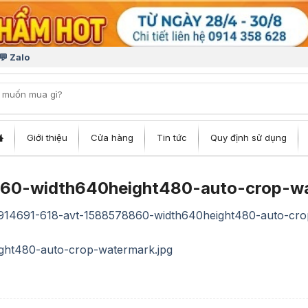
💬 Zalo
iếm:
Giới thiệu
Cửa hàng
Tin tức
Quy định sử dụng
60-width640height480-auto-crop-wa
914691-618-avt-1588578860-width640height480-auto-cro