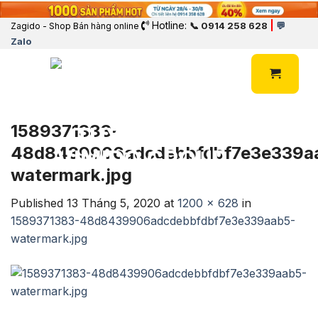
Hotline:
|
📞 0914 258 628
💬
Zagido - Shop Bán hàng online
Zalo
1589371383-
48d8439906adcdebbfdbf7e3e339a
watermark.jpg
Published
13 Tháng 5, 2020
at
1200 × 628
in
1589371383-48d8439906adcdebbfdbf7e3e339aab5-
watermark.jpg