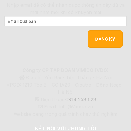
Nhập email để có thể nhận được thông tin đầy đủ và
mới nhất mỗi khi có khuyến mãi
Công ty CP TẬP ĐOÀN VIMIDO (VDG)
Địa chỉ: Yên Bài - Tiến Thắng - Hà Nội
VPGD: 1210 Tòa B - CC IA20 - Ciputra - Đông Ngạc -
Hà Nội
Điện thoại:
0914 258 628
Email: Info@Vimdio.vn
Website đang trong quá trình chạy thử nghiệm
KẾT NỐI VỚI CHÚNG TÔI