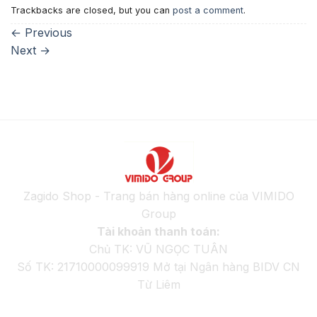
Trackbacks are closed, but you can
post a comment
.
←
Previous
Next
→
Zagido Shop - Trang bán hàng online của VIMIDO
Group
Tài khoản thanh toán:
Chủ TK: VŨ NGỌC TUÂN
Số TK: 21710000099919 Mở tại Ngân hàng BIDV CN
Từ Liêm