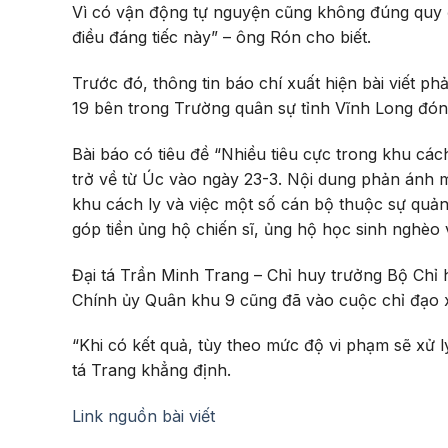
Vì có vận động tự nguyện cũng không đúng quy đị
điều đáng tiếc này” – ông Rón cho biết.
Trước đó, thông tin báo chí xuất hiện bài viết 
19 bên trong Trường quân sự tỉnh Vĩnh Long đón
Bài báo có tiêu đề “Nhiều tiêu cực trong khu cá
trở về từ Úc vào ngày 23-3. Nội dung phản ánh m
khu cách ly và việc một số cán bộ thuộc sự quả
góp tiền ủng hộ chiến sĩ, ủng hộ học sinh nghèo 
Đại tá Trần Minh Trang – Chỉ huy trưởng Bộ Chỉ 
Chính ủy Quân khu 9 cũng đã vào cuộc chỉ đạo x
“Khi có kết quả, tùy theo mức độ vi phạm sẽ xử l
tá Trang khẳng định.
Link nguồn bài viết