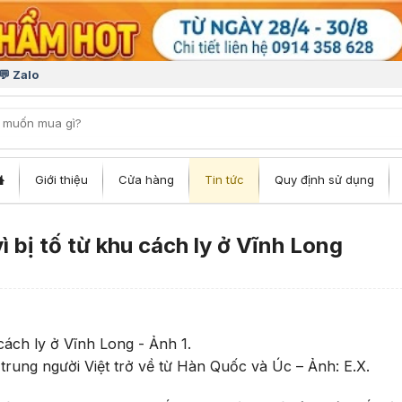
💬 Zalo
iếm:
Giới thiệu
Cửa hàng
Tin tức
Quy định sử dụng
vì bị tố từ khu cách ly ở Vĩnh Long
trung người Việt trở về từ Hàn Quốc và Úc – Ảnh: E.X.