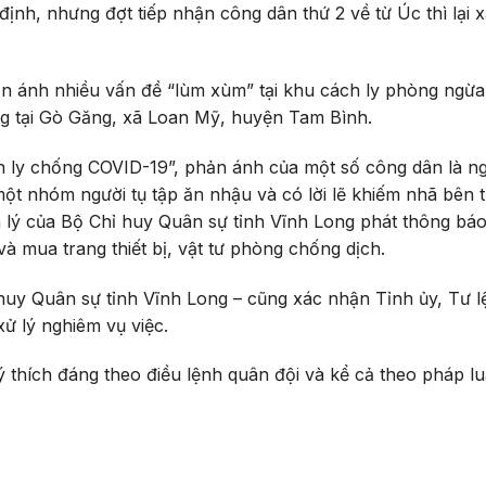
nh, nhưng đợt tiếp nhận công dân thứ 2 về từ Úc thì lại x
phản ánh nhiều vấn đề “lùm xùm” tại khu cách ly phòng ngừ
g tại Gò Găng, xã Loan Mỹ, huyện Tam Bình.
ch ly chống COVID-19”, phản ánh của một số công dân là ng
ột nhóm người tụ tập ăn nhậu và có lời lẽ khiếm nhã bên 
n lý của Bộ Chỉ huy Quân sự tỉnh Vĩnh Long phát thông bá
và mua trang thiết bị, vật tư phòng chống dịch.
huy Quân sự tỉnh Vĩnh Long – cũng xác nhận Tỉnh ủy, Tư l
ử lý nghiêm vụ việc.
ý thích đáng theo điều lệnh quân đội và kể cả theo pháp luậ