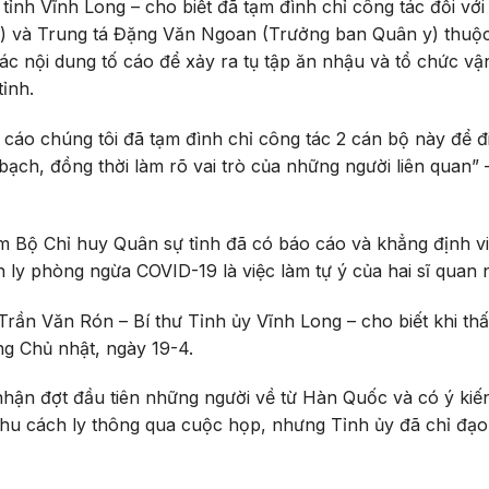
ỉnh Vĩnh Long – cho biết đã tạm đình chỉ công tác đối vớ
 và Trung tá Đặng Văn Ngoan (Trưởng ban Quân y) thuộc
các nội dung tố cáo để xảy ra tụ tập ăn nhậu và tổ chức v
tỉnh.
ố cáo chúng tôi đã tạm đình chỉ công tác 2 cán bộ này để đi
bạch, đồng thời làm rõ vai trò của những người liên quan” 
m Bộ Chỉ huy Quân sự tỉnh đã có báo cáo và khẳng định vi
ly phòng ngừa COVID-19 là việc làm tự ý của hai sĩ quan n
Trần Văn Rón – Bí thư Tỉnh ủy Vĩnh Long – cho biết khi th
ng Chủ nhật, ngày 19-4.
p nhận đợt đầu tiên những người về từ Hàn Quốc và có ý kiế
hu cách ly thông qua cuộc họp, nhưng Tỉnh ủy đã chỉ đạo