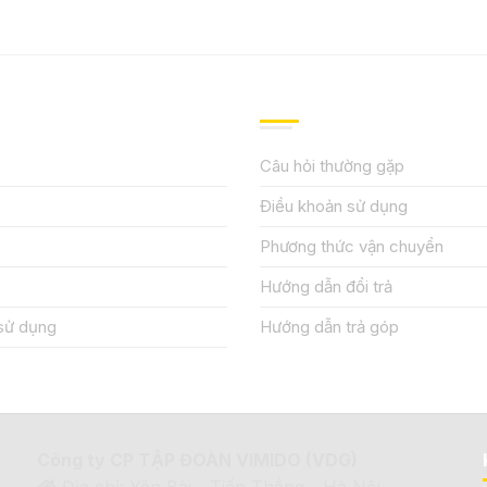
IỆU
HƯỚNG DẪN, HỖ TRỢ
Câu hỏi thường gặp
Điều khoản sử dụng
Phương thức vận chuyển
Hướng dẫn đổi trả
sử dụng
Hướng dẫn trả góp
Công ty CP TẬP ĐOÀN VIMIDO (VDG)