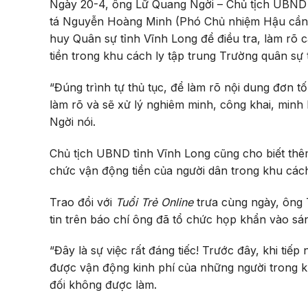
Ngày
20-4, ông Lữ Quang Ngời – Chủ tịch UBND t
tá Nguyễn Hoàng Minh (Phó Chủ nhiệm Hậu cần)
huy Quân sự tỉnh Vĩnh Long để điều tra, làm rõ 
tiền trong khu cách ly tập trung Trường quân sự 
“Đúng trình tự thủ tục, để làm rõ nội dung đơn t
làm rõ và sẽ xử lý nghiêm minh, công khai, minh 
Ngời nói.
Chủ tịch UBND tỉnh Vĩnh Long cũng cho biết thê
chức vận động tiền của người dân trong khu cách 
Trao đổi với
Tuổi Trẻ Online
trưa cùng ngày, ông 
tin trên báo chí ông đã tổ chức họp khẩn vào sá
“Đây là sự việc rất đáng tiếc! Trước đây, khi tiế
được vận động kinh phí của những người trong k
đối không được làm.