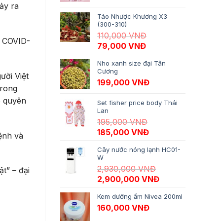
ảy ra
Táo Nhược Khương X3
(300-310)
110,000
VNĐ
a COVID-
Giá gốc là: 110,000 VNĐ.
Giá hiện tại là: 79,
79,000
VNĐ
Nho xanh size đại Tân
Cương
ười Việt
199,000
VNĐ
trong
o quyên
Set fisher price body Thái
Lan
195,000
VNĐ
Giá gốc là: 195,000 VNĐ.
Giá hiện tại là: 18
185,000
VNĐ
ệnh và
Cây nước nóng lạnh HC01-
W
2,930,000
VNĐ
t” – đại
Giá gốc là: 2,930,000 VNĐ.
Giá hiện tại là:
2,900,000
VNĐ
Kem dưỡng ẩm Nivea 200ml
160,000
VNĐ