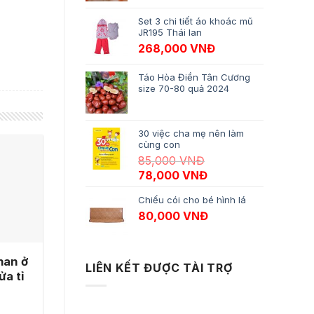
Set 3 chi tiết áo khoác mũ
JR195 Thái lan
268,000
VNĐ
Táo Hòa Điền Tân Cương
size 70-80 quả 2024
30 việc cha mẹ nên làm
cùng con
85,000
VNĐ
Giá gốc là: 85,000 VNĐ.
Giá hiện tại là: 78,
78,000
VNĐ
Chiếu cói cho bé hình lá
80,000
VNĐ
han ở
LIÊN KẾT ĐƯỢC TÀI TRỢ
ửa tỉ