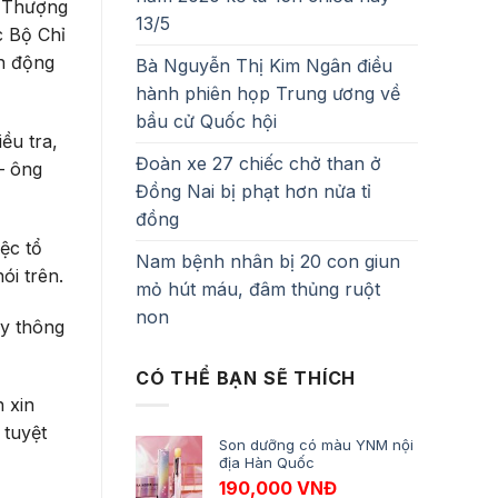
i Thượng
13/5
 Bộ Chỉ
ận động
Bà Nguyễn Thị Kim Ngân điều
hành phiên họp Trung ương về
bầu cử Quốc hội
ều tra,
Đoàn xe 27 chiếc chở than ở
– ông
Đồng Nai bị phạt hơn nửa tỉ
đồng
ệc tổ
Nam bệnh nhân bị 20 con giun
ói trên.
mỏ hút máu, đâm thủng ruột
non
ấy thông
CÓ THỂ BẠN SẼ THÍCH
n xin
 tuyệt
Son dưỡng có màu YNM nội
địa Hàn Quốc
190,000
VNĐ