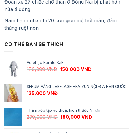
Đoàn xe 27 chiếc chở than ở Đồng Nai bị phạt hơn
nửa tỉ đồng
Nam bệnh nhân bị 20 con giun mỏ hút máu, đâm
thủng ruột non
CÓ THỂ BẠN SẼ THÍCH
Võ phục Karate Kaki
Giá gốc là: 170,000 VNĐ.
Giá hiện tại là: 1
170,000
VNĐ
150,000
VNĐ
SERUM VÀNG LABELAGE HEA YUN NỘI ĐỊA HÀN QUỐC
125,000
VNĐ
Thảm xốp tập võ thuật kích thước 1mx1m
Giá gốc là: 230,000 VNĐ.
Giá hiện tại là: 1
230,000
VNĐ
180,000
VNĐ