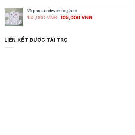
Võ phục taekwondo giá rẻ
Giá gốc là: 155,000 VNĐ.
Giá hiện tại là: 10
155,000
VNĐ
105,000
VNĐ
LIÊN KẾT ĐƯỢC TÀI TRỢ