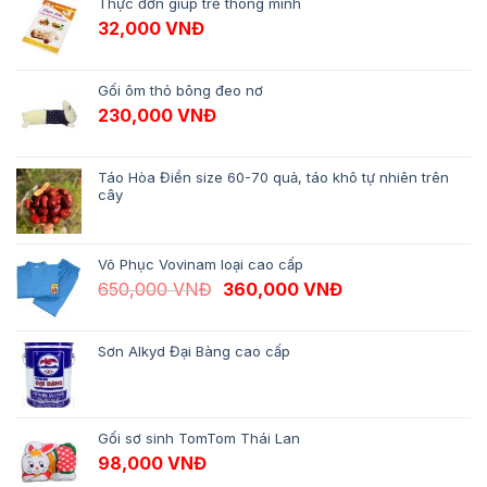
Thực đơn giúp trẻ thông minh
32,000
VNĐ
Gối ôm thỏ bông đeo nơ
230,000
VNĐ
Táo Hòa Điền size 60-70 quả, táo khô tự nhiên trên
cây
Võ Phục Vovinam loại cao cấp
Giá gốc là: 650,000 VNĐ.
Giá hiện tại là: 
650,000
VNĐ
360,000
VNĐ
Sơn Alkyd Đại Bàng cao cấp
Gối sơ sinh TomTom Thái Lan
98,000
VNĐ