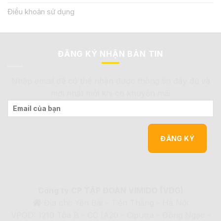
Điều khoản sử dụng
ĐĂNG KÝ NHẬN BẢN TIN
Nhập email để có thể nhận được thông tin đầy đủ và
mới nhất mỗi khi có khuyến mãi
Công ty CP TẬP ĐOÀN VIMIDO (VDG)
Địa chỉ: Yên Bài - Tiến Thắng - Hà Nội
VPGD: 1210 Tòa B - CC IA20 - Ciputra - Đông Ngạc -