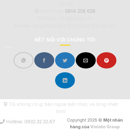
Hà Nội
Điện thoại:
0914 258 628
Email: Info@Vimdio.vn
Website đang trong quá trình chạy thử nghiệm
KẾT NỐI VỚI CHÚNG TÔI
Tôi không có gì bán ngoài kiến thức và lòng nhiệt
tình!
Copyright 2026 ©
Một nhãn
Hotline: 0932.32.32.67
hàng của
Vimido Group