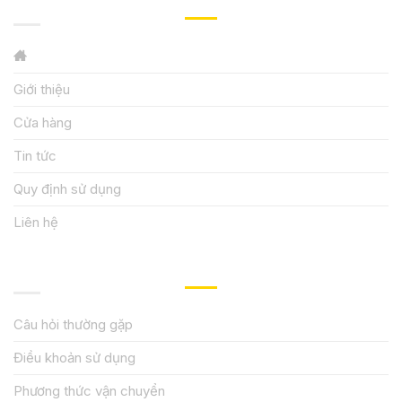
GIỚI THIỆU
Giới thiệu
Cửa hàng
Tin tức
Quy định sử dụng
Liên hệ
HƯỚNG DẪN, HỖ TRỢ
Câu hỏi thường gặp
Điều khoản sử dụng
Phương thức vận chuyển