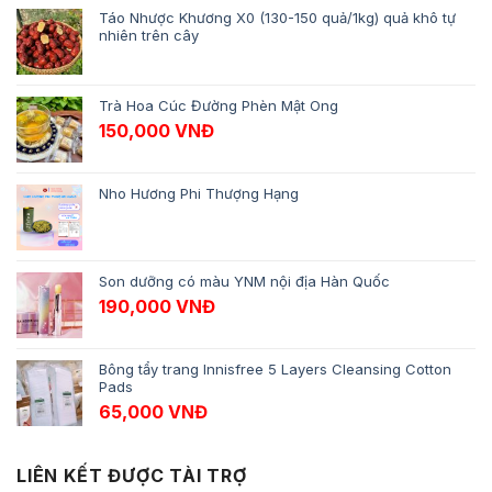
Táo Nhược Khương X0 (130-150 quả/1kg) quả khô tự
nhiên trên cây
Trà Hoa Cúc Đường Phèn Mật Ong
150,000
VNĐ
Nho Hương Phi Thượng Hạng
Son dưỡng có màu YNM nội địa Hàn Quốc
190,000
VNĐ
Bông tẩy trang Innisfree 5 Layers Cleansing Cotton
Pads
65,000
VNĐ
LIÊN KẾT ĐƯỢC TÀI TRỢ