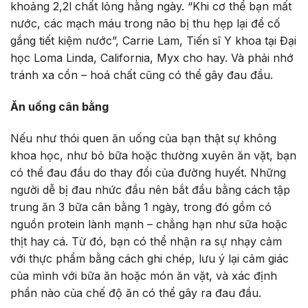
khoảng 2,2l chất lỏng hằng ngày. “Khi cơ thể bạn mất
nước, các mạch máu trong não bị thu hẹp lại để cố
gắng tiết kiệm nước”, Carrie Lam, Tiến sĩ Y khoa tại Đại
học Loma Linda, California, Myx cho hay. Và phải nhớ
tránh xa cồn – hoá chất cũng có thể gây đau đầu.
Ăn uống cân bằng
Nếu như thói quen ăn uống của bạn thật sự không
khoa học, như bỏ bữa hoặc thường xuyên ăn vặt, bạn
có thể đau đầu do thay đổi của đường huyết. Những
người dễ bị đau nhức đầu nên bắt đầu bằng cách tập
trung ăn 3 bữa cân bằng 1 ngày, trong đó gồm có
nguồn protein lành mạnh – chẳng hạn như sữa hoặc
thịt hay cá. Từ đó, bạn có thể nhận ra sự nhạy cảm
với thực phẩm bằng cách ghi chép, lưu ý lại cảm giác
của mình với bữa ăn hoặc món ăn vặt, và xác định
phần nào của chế độ ăn có thể gây ra đau đầu.