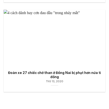
Đoàn xe 27 chiếc chở than ở Đồng Nai bị phạt hơn nửa tỉ
đồng
Th5 13, 2020