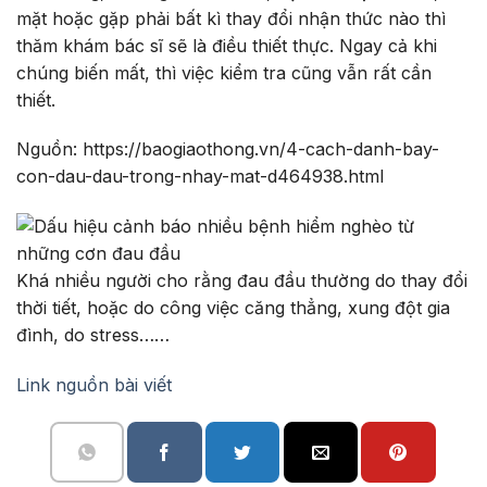
mặt hoặc gặp phải bất kì thay đổi nhận thức nào thì
thăm khám bác sĩ sẽ là điều thiết thực. Ngay cả khi
chúng biến mất, thì việc kiểm tra cũng vẫn rất cần
thiết.
Nguồn: https://baogiaothong.vn/4-cach-danh-bay-
con-dau-dau-trong-nhay-mat-d464938.html
Khá nhiều người cho rằng đau đầu thường do thay đổi
thời tiết, hoặc do công việc căng thẳng, xung đột gia
đình, do stress……
Link nguồn bài viết