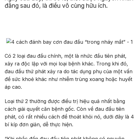
đằng sau đó, là điều vô cùng hữu ích.
Có 2 loại đau đầu chính, một là nhức đầu tiên phát,
xảy ra độc lập với mọi loại bệnh khác. Trong khi đó,
đau đầu thứ phát xảy ra do tác dụng phụ của một vấn
đề sức khoẻ khác như nhiễm trùng xoang hoặc huyết
áp cao.
Loại thứ 2 thường được điều trị hiệu quả nhất bằng
cách giải quyết căn bệnh gốc. Còn về đau đầu tiên
phát, có rất nhiều cách để thoát khỏi nó, dưới đây là 4
bí kíp đơn giản, dễ thực hiện.
“Khi nhắc đến đau đầu tiên phát không có nguyên