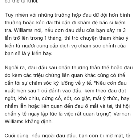
có thể tự khỏi.
Tuy nhiên với những trường hợp đau dữ dội hơn bình
thường hoặc kéo dài thì cần đi khám để bác sĩ kiểm
tra. Williams nói, nếu cơn đau đầu của bạn xảy ra 3
lần trở lên trong 1 tháng, thì trò chuyện tham khảo ý
kiến từ người cung cấp dịch vụ chăm sóc chính của
bạn sẽ là ý kiến hay.
Ngoài ra, đau đầu sau chấn thương thân thể hoặc đau
do kèm các triệu chứng liên quan khác cũng có thể
cần tới sự chăm sóc kỹ lưỡng về y tế. “Nếu cơn đau
xuất hiện sau 1 cú đánh vào đầu, kèm theo đau đột
ngột, khó chịu, cứng cổ, sốt, co giật, mất ý thức, hay
nhầm lẫn hoặc liên quan đến đau ở mắt và tai, thì hội
chẩn y tế ngay lập tức là việc rất quan trọng”, Vernon
Williams khẳng định.
Cuối cùng, nếu ngoài đau đầu, bạn còn bị mờ mắt, tê