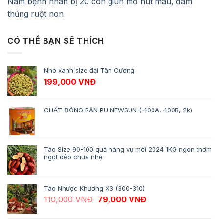
Nam bệnh nhân bị 20 con giun mỏ hút máu, đâm
thủng ruột non
CÓ THỂ BẠN SẼ THÍCH
Nho xanh size đại Tân Cương
199,000
VNĐ
CHẤT ĐÓNG RẮN PU NEWSUN ( 400A, 400B, 2k)
Táo Size 90-100 quả hàng vụ mới 2024 1KG ngon thơm
ngọt dẻo chua nhẹ
Táo Nhược Khương X3 (300-310)
Giá gốc là: 110,000 VNĐ.
Giá hiện tại là: 79,
110,000
VNĐ
79,000
VNĐ