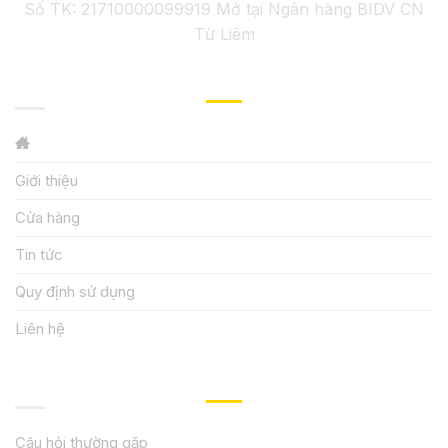
Số TK: 21710000099919 Mở tại Ngân hàng BIDV CN
Từ Liêm
GIỚI THIỆU
Giới thiệu
Cửa hàng
Tin tức
Quy định sử dụng
Liên hệ
HƯỚNG DẪN, HỖ TRỢ
Câu hỏi thường gặp