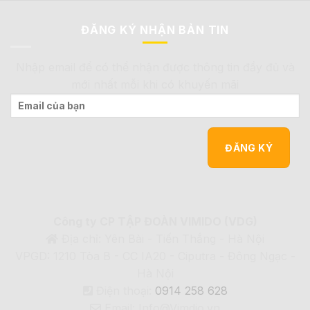
ĐĂNG KÝ NHẬN BẢN TIN
Nhập email để có thể nhận được thông tin đầy đủ và
mới nhất mỗi khi có khuyến mãi
Công ty CP TẬP ĐOÀN VIMIDO (VDG)
Địa chỉ: Yên Bài - Tiến Thắng - Hà Nội
VPGD: 1210 Tòa B - CC IA20 - Ciputra - Đông Ngạc -
Hà Nội
Điện thoại:
0914 258 628
Email: Info@Vimdio.vn