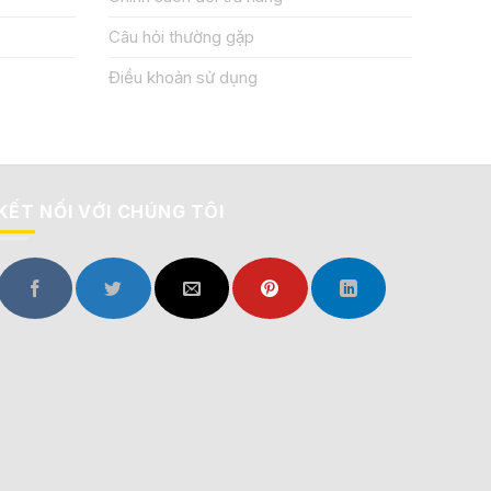
Câu hỏi thường gặp
Điều khoản sử dụng
KẾT NỐI VỚI CHÚNG TÔI