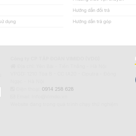
Hướng dẫn đổi trả
sử dụng
Hướng dẫn trả góp
Công ty CP TẬP ĐOÀN VIMIDO (VDG)
Địa chỉ: Yên Bài - Tiến Thắng - Hà Nội
VPGD: 1210 Tòa B - CC IA20 - Ciputra - Đông
ủ
Ngạc - Hà Nội
Điện thoại:
0914 258 628
Email: Info@Vimdio.vn
Website đang trong quá trình chạy thử nghiệm