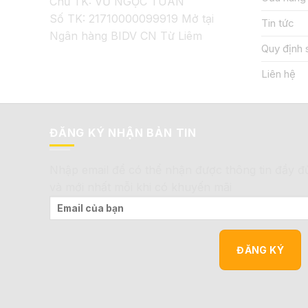
Chủ TK: VŨ NGỌC TUÂN
Số TK: 21710000099919 Mở tại
Tin tức
Ngân hàng BIDV CN Từ Liêm
Quy định 
Liên hệ
ĐĂNG KÝ NHẬN BẢN TIN
Nhập email để có thể nhận được thông tin đầy đ
và mới nhất mỗi khi có khuyến mãi