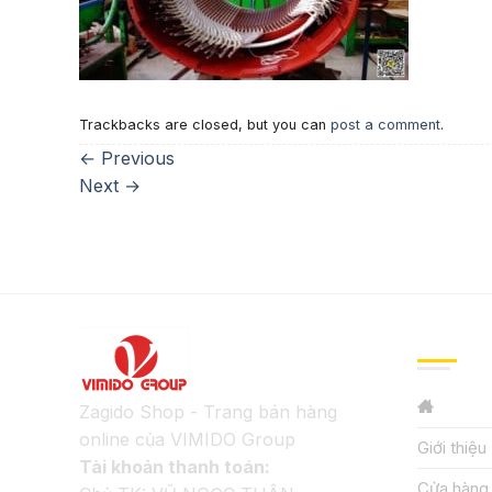
Trackbacks are closed, but you can
post a comment
.
←
Previous
Next
→
GIỚI TH
Zagido Shop - Trang bán hàng
online của VIMIDO Group
Giới thiệu
Tài khoản thanh toán:
Cửa hàng