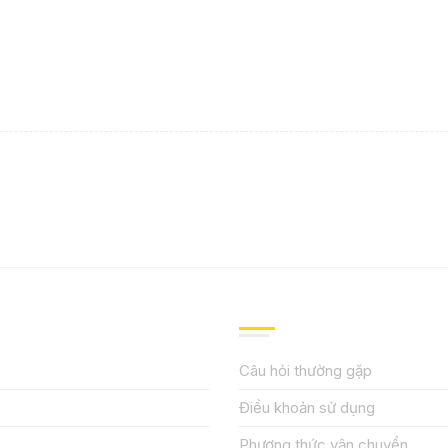
IỆU
HƯỚNG DẪN, HỖ TRỢ
Câu hỏi thường gặp
Điều khoản sử dụng
Phương thức vận chuyển