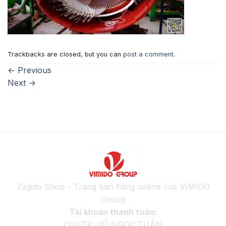
Trackbacks are closed, but you can
post a comment
.
←
Previous
Next
→
Zagido Shop - Trang bán hàng online của VIMIDO
Group
Tài khoản thanh toán:
Chủ TK: VŨ NGỌC TUÂN