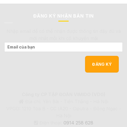
ĐĂNG KÝ NHẬN BẢN TIN
Nhập email để có thể nhận được thông tin đầy đủ và
mới nhất mỗi khi có khuyến mãi
Công ty CP TẬP ĐOÀN VIMIDO (VDG)
Địa chỉ: Yên Bài - Tiến Thắng - Hà Nội
VPGD: 1210 Tòa B - CC IA20 - Ciputra - Đông Ngạc -
Hà Nội
Điện thoại:
0914 258 628