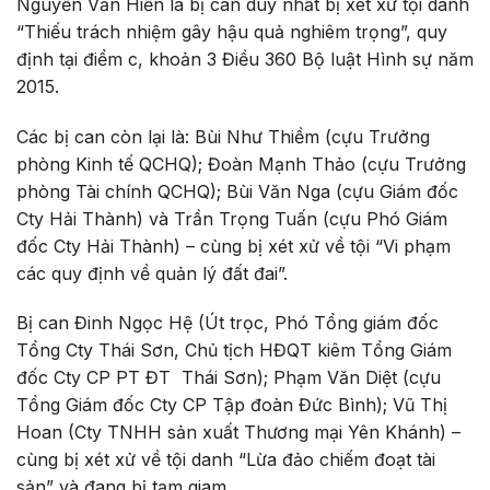
Nguyễn Văn Hiến là bị can duy nhất bị xét xử tội danh
“Thiếu trách nhiệm gây hậu quả nghiêm trọng”, quy
định tại điểm c, khoản 3 Điều 360 Bộ luật Hình sự năm
2015.
Các bị can còn lại là: Bùi Như Thiềm (cựu Trưởng
phòng Kinh tế QCHQ); Đoàn Mạnh Thảo (cựu Trưởng
phòng Tài chính QCHQ); Bùi Văn Nga (cựu Giám đốc
Cty Hải Thành) và Trần Trọng Tuấn (cựu Phó Giám
đốc Cty Hải Thành) – cùng bị xét xử về tội “Vi phạm
các quy định về quản lý đất đai”.
Bị can Đinh Ngọc Hệ (Út trọc, Phó Tổng giám đốc
Tổng Cty Thái Sơn, Chủ tịch HĐQT kiêm Tổng Giám
đốc Cty CP PT ĐT Thái Sơn); Phạm Văn Diệt (cựu
Tổng Giám đốc Cty CP Tập đoàn Đức Bình); Vũ Thị
Hoan (Cty TNHH sản xuất Thương mại Yên Khánh) –
cùng bị xét xử về tội danh “Lừa đảo chiếm đoạt tài
sản” và đang bị tạm giam.