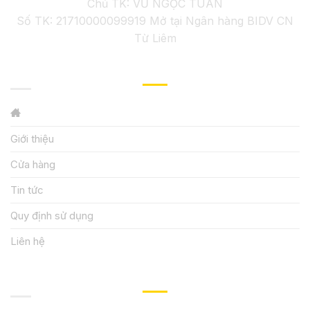
Chủ TK: VŨ NGỌC TUÂN
Số TK: 21710000099919 Mở tại Ngân hàng BIDV CN
Từ Liêm
GIỚI THIỆU
Giới thiệu
Cửa hàng
Tin tức
Quy định sử dụng
Liên hệ
HƯỚNG DẪN, HỖ TRỢ