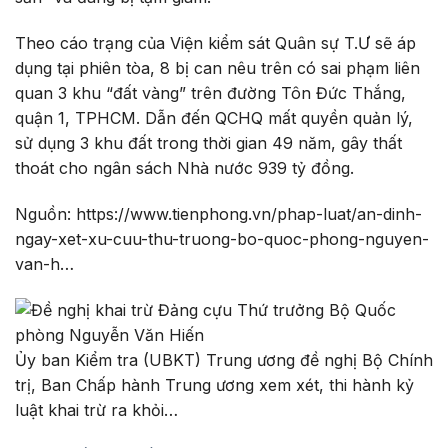
Theo cáo trạng của Viện kiểm sát Quân sự T.Ư sẽ áp
dụng tại phiên tòa, 8 bị can nêu trên có sai phạm liên
quan 3 khu “đất vàng” trên đường Tôn Đức Thắng,
quận 1, TPHCM. Dẫn đến QCHQ mất quyền quản lý,
sử dụng 3 khu đất trong thời gian 49 năm, gây thất
thoát cho ngân sách Nhà nước 939 tỷ đồng.
Nguồn: https://www.tienphong.vn/phap-luat/an-dinh-
ngay-xet-xu-cuu-thu-truong-bo-quoc-phong-nguyen-
van-h…
Ủy ban Kiểm tra (UBKT) Trung ương đề nghị Bộ Chính
trị, Ban Chấp hành Trung ương xem xét, thi hành kỷ
luật khai trừ ra khỏi…