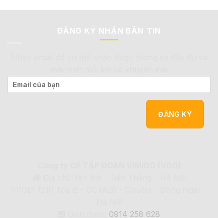
ĐĂNG KÝ NHẬN BẢN TIN
Nhập email để có thể nhận được thông tin đầy đủ và
mới nhất mỗi khi có khuyến mãi
Công ty CP TẬP ĐOÀN VIMIDO (VDG)
Địa chỉ: Yên Bài - Tiến Thắng - Hà Nội
VPGD: 1210 Tòa B - CC IA20 - Ciputra - Đông Ngạc -
Hà Nội
Điện thoại:
0914 258 628