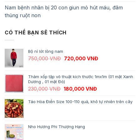
Nam bệnh nhân bị 20 con giun mỏ hút máu, đâm
thủng ruột non
CÓ THỂ BẠN SẼ THÍCH
Bộ nỉ lót lông nam
Giá gốc là: 750,000 VNĐ.
Giá hiện tại là: 
750,000
VNĐ
720,000
VNĐ
Thảm xốp tập võ thuật kích thước 1mx1m (01 mặt Xanh
Dương , 01 mặt Đỏ)
Giá gốc là: 230,000 VNĐ.
Giá hiện tại là: 1
230,000
VNĐ
180,000
VNĐ
Táo Hòa Điền Size 100-110 quả, khô tự nhiên trên cây
Nho Hương Phi Thượng Hạng