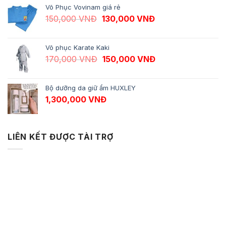
Võ Phục Vovinam giá rẻ
Giá gốc là: 150,000 VNĐ.
Giá hiện tại là: 13
150,000
VNĐ
130,000
VNĐ
Võ phục Karate Kaki
Giá gốc là: 170,000 VNĐ.
Giá hiện tại là: 1
170,000
VNĐ
150,000
VNĐ
Bộ dưỡng da giữ ẩm HUXLEY
1,300,000
VNĐ
LIÊN KẾT ĐƯỢC TÀI TRỢ