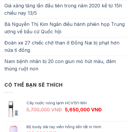
Giá xăng tăng lần đầu tiên trong năm 2020 kể từ 15h
chiều nay 13/5
Bà Nguyễn Thị Kim Ngân điều hành phiên họp Trung
ương về bầu cử Quốc hội
Đoàn xe 27 chiếc chở than ở Đồng Nai bị phạt hơn
nửa tỉ đồng
Nam bệnh nhân bị 20 con giun mỏ hút máu, đâm
thủng ruột non
CÓ THỂ BẠN SẼ THÍCH
Cây nước nóng lạnh HCV151-WH
Giá gốc là: 5,700,000 VNĐ.
Giá hiện tại 
5,700,000
VNĐ
5,650,000
VNĐ
Bộ body dài tay viền hồng liền tất in hình