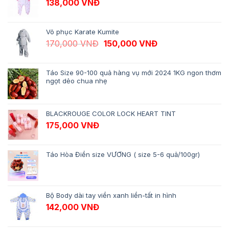
138,000
VNĐ
Võ phục Karate Kumite
Giá gốc là: 170,000 VNĐ.
Giá hiện tại là: 1
170,000
VNĐ
150,000
VNĐ
Táo Size 90-100 quả hàng vụ mới 2024 1KG ngon thơm
ngọt dẻo chua nhẹ
BLACKROUGE COLOR LOCK HEART TINT
175,000
VNĐ
Táo Hòa Điền size VƯƠNG ( size 5-6 quả/100gr)
Bộ Body dài tay viền xanh liền-tất in hình
142,000
VNĐ