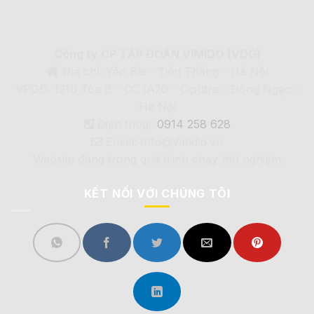
Công ty CP TẬP ĐOÀN VIMIDO (VDG)
Địa chỉ: Yên Bài - Tiến Thắng - Hà Nội
VPGD: 1210 Tòa B - CC IA20 - Ciputra - Đông Ngạc -
Hà Nội
Điện thoại:
0914 258 628
Email: Info@Vimdio.vn
Website đang trong quá trình chạy thử nghiệm
KẾT NỐI VỚI CHÚNG TÔI