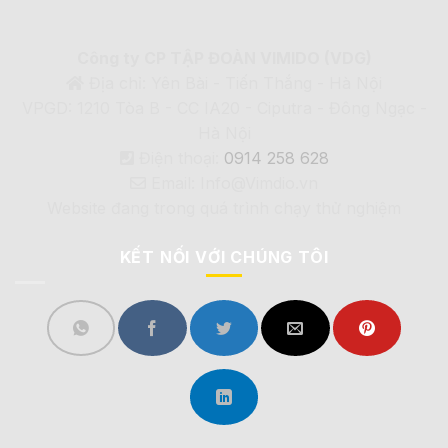
Công ty CP TẬP ĐOÀN VIMIDO (VDG)
Địa chỉ: Yên Bài - Tiến Thắng - Hà Nội
VPGD: 1210 Tòa B - CC IA20 - Ciputra - Đông Ngạc -
Hà Nội
Điện thoại:
0914 258 628
Email: Info@Vimdio.vn
Website đang trong quá trình chạy thử nghiệm
KẾT NỐI VỚI CHÚNG TÔI