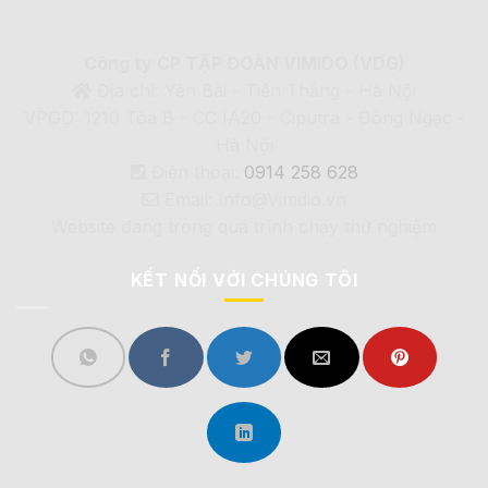
Công ty CP TẬP ĐOÀN VIMIDO (VDG)
Địa chỉ: Yên Bài - Tiến Thắng - Hà Nội
VPGD: 1210 Tòa B - CC IA20 - Ciputra - Đông Ngạc -
Hà Nội
Điện thoại:
0914 258 628
Email: Info@Vimdio.vn
Website đang trong quá trình chạy thử nghiệm
KẾT NỐI VỚI CHÚNG TÔI