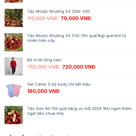
Táo Nhược Khương X3 (300-310)
Giá gốc là: 110,000 VNĐ.
Giá hiện tại là: 79,
110,000
VNĐ
79,000
VNĐ
Táo Nhược Khương X0 (130-150 quả/1kg) quả khô tự
nhiên trên cây
Bộ nỉ lót lông nam
Giá gốc là: 750,000 VNĐ.
Giá hiện tại là: 
750,000
VNĐ
720,000
VNĐ
Set Carter 5 bộ body chi tiết màu
180,000
VNĐ
Táo Size 90-100 quả hàng vụ mới 2024 1KG ngon thơm
ngọt dẻo chua nhẹ