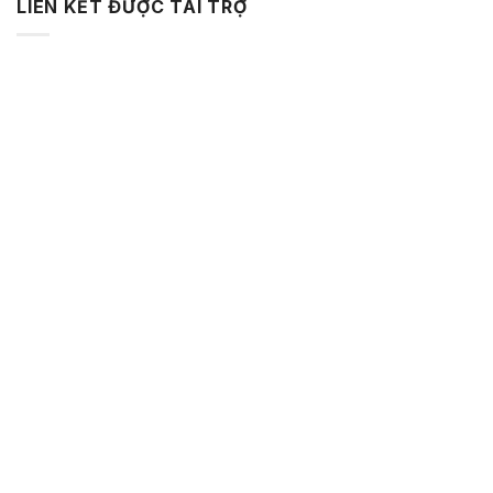
LIÊN KẾT ĐƯỢC TÀI TRỢ