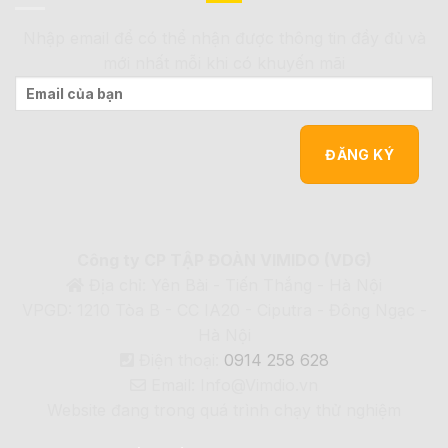
Nhập email để có thể nhận được thông tin đầy đủ và
mới nhất mỗi khi có khuyến mãi
Công ty CP TẬP ĐOÀN VIMIDO (VDG)
Địa chỉ: Yên Bài - Tiến Thắng - Hà Nội
VPGD: 1210 Tòa B - CC IA20 - Ciputra - Đông Ngạc -
Hà Nội
Điện thoại:
0914 258 628
Email: Info@Vimdio.vn
Website đang trong quá trình chạy thử nghiệm