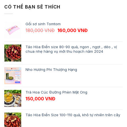
CÓ THỂ BẠN SẼ THÍCH
Gối sơ sinh Tomtom
Giá gốc là: 180,000 VNĐ.
Giá hiện tại là: 1
180,000
VNĐ
160,000
VNĐ
Táo Hòa Điền size 80-90 quả, ngon , ngọt , dẻo , vị
chua nhẹ hàng vụ mới thu hoạch năm 2024
Nho Hương Phi Thượng Hạng
Trà Hoa Cúc Đường Phèn Mật Ong
150,000
VNĐ
Táo Hòa Điền Size 100-110 quả, khô tự nhiên trên cây