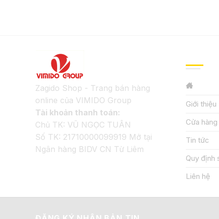
GIỚI TH
Zagido Shop - Trang bán hàng
online của VIMIDO Group
Giới thiệu
Tài khoản thanh toán:
Cửa hàng
Chủ TK: VŨ NGỌC TUÂN
Số TK: 21710000099919 Mở tại
Tin tức
Ngân hàng BIDV CN Từ Liêm
Quy định 
Liên hệ
ĐĂNG KÝ NHẬN BẢN TIN