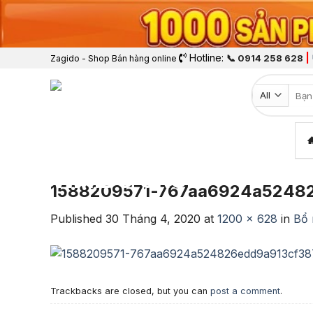
Hotline:
|
📞 0914 258 628
Zagido - Shop Bán hàng online
Tìm k
1588209571-767aa6924a52482
Published
30 Tháng 4, 2020
at
1200 × 628
in
Bổ 
Trackbacks are closed, but you can
post a comment
.