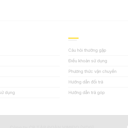
IỆU
HƯỚNG DẪN, HỖ TRỢ
Câu hỏi thường gặp
Điều khoản sử dụng
Phương thức vận chuyển
Hướng dẫn đổi trả
sử dụng
Hướng dẫn trả góp
Công ty CP TẬP ĐOÀN VIMIDO (VDG)