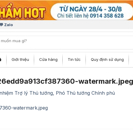
💬 Zalo
iếm:
Giới thiệu
Cửa hàng
Tin tức
Quy định sử dụng
6edd9a913cf387360-watermark.jpe
nhiệm Trợ lý Thủ tướng, Phó Thủ tướng Chính phủ