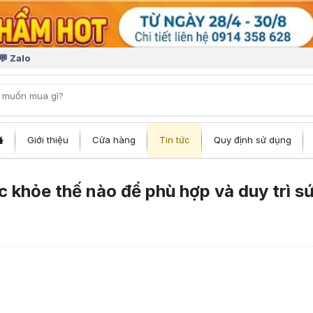
💬 Zalo
iếm:
Giới thiệu
Cửa hàng
Tin tức
Quy định sử dụng
 khỏe thế nào để phù hợp và duy trì s