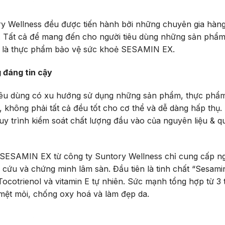
ry Wellness đều được tiến hành bởi những chuyên gia hàn
t. Tất cả để mang đến cho người tiêu dùng những sản phẩm
hất là thực phẩm bảo vệ sức khoẻ SESAMIN EX.
 đáng tin cậy
 tiêu dùng có xu hướng sử dụng những sản phẩm, thực phẩ
 không phải tất cả đều tốt cho cơ thể và dễ dàng hấp thụ.
y trình kiểm soát chất lượng đầu vào của nguyên liệu & q
SESAMIN EX từ công ty Suntory Wellness chỉ cung cấp ng
ứu và chứng minh lâm sàn. Đầu tiên là tinh chất “Sesami
Tocotrienol và vitamin E tự nhiên. Sức mạnh tổng hợp từ 3
m mệt mỏi, chống oxy hoá và làm đẹp da.