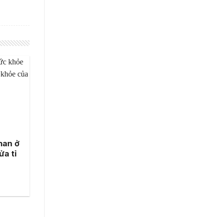
han ở
ửa tỉ