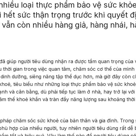
 nhiều loại thực phẩm bảo vệ sức khỏe
 hết sức thận trọng trước khi quyết đ
g vẫn còn nhiều hàng giả, hàng nhái, 
 đã giúp người tiêu dùng nhận ra được tầm quan trọng của 
u thời gian trong việc quan tâm, chăm sóc cơ thể của mình
dinh dưỡng, siêng năng tập thể dục hơn, mà giờ đây còn 
hoẻ, tiêu biểu như những loại thực phẩm bảo vệ sức khoẻ
nh và cân bằng, dù phải tiếp tục làm ở nhà, hay trở lại vớ
âm thế khoẻ khắn và tràn đầy năng lượng sau khoảng thời
 pháp chăm sóc sức khoẻ của bản thân và gia đình. Trong 
ù hợp của nhiều người, tuy nhiên người tiêu dùng rất dễ bị
ẩm tốt và hiệu quả. Vậy làm thế nào để người tiêu dùng có