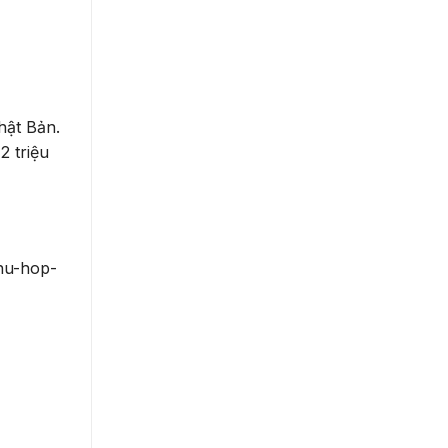
hật Bản.
 triệu
hu-hop-