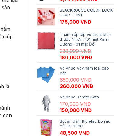
à sản
BLACKROUGE COLOR LOCK
HEART TINT
175,000
VNĐ
 phẩm
Thảm xốp tập võ thuật kích
ố giúp
thước 1mx1m (01 mặt Xanh
Dương , 01 mặt Đỏ)
230,000
VNĐ
Giá gốc là: 230,000 VNĐ.
Giá hiện tại là: 18
180,000
VNĐ
Võ Phục Vovinam loại cao
cấp
650,000
VNĐ
Giá gốc là: 650,000 VNĐ.
Giá hiện tại là: 3
h là
360,000
VNĐ
Võ phục Karate Kata
170,000
VNĐ
gành
Giá gốc là: 170,000 VNĐ.
Giá hiện tại là: 15
150,000
VNĐ
e con
Bột ăn dặm Ridielac bò rau
củ HG 200G
48,500
VNĐ