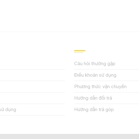
IỆU
HƯỚNG DẪN, HỖ TRỢ
Câu hỏi thường gặp
Điều khoản sử dụng
Phương thức vận chuyển
Hướng dẫn đổi trả
sử dụng
Hướng dẫn trả góp