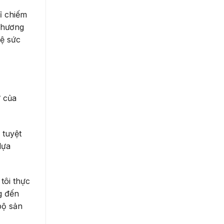
ỉ chiếm
phương
vệ sức
ứ của
 tuyệt
lựa
tôi thực
g đến
bộ sản