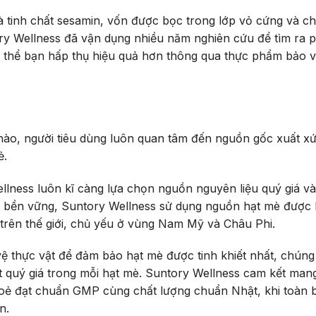
à tinh chất sesamin, vốn được bọc trong lớp vỏ cứng và ch
ory Wellness đã vận dụng nhiều năm nghiên cứu để tìm ra 
ơ thể bạn hấp thụ hiệu quả hơn thông qua thực phẩm bảo 
nào, người tiêu dùng luôn quan tâm đến nguồn gốc xuất x
ẻ.
lness luôn kĩ càng lựa chọn nguồn nguyên liệu quý giá và
mè bền vững, Suntory Wellness sử dụng nguồn hạt mè được 
 trên thế giới, chủ yếu ở vùng Nam Mỹ và Châu Phi.
vệ thực vật để đảm bảo hạt mè được tinh khiết nhất, chúng 
hất quý giá trong mỗi hạt mè. Suntory Wellness cam kết man
oẻ đạt chuẩn GMP cùng chất lượng chuẩn Nhật, khi toàn 
n.