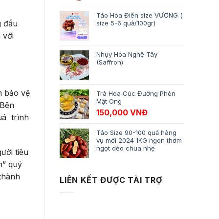
Táo Hòa Điền size VƯƠNG (
g đầu
size 5-6 quả/100gr)
 với
Nhụy Hoa Nghệ Tây
(Saffron)
m bảo vệ
Trà Hoa Cúc Đường Phèn
Mật Ong
 Bên
150,000
VNĐ
uá trình
Táo Size 90-100 quả hàng
vụ mới 2024 1KG ngon thơm
ngọt dẻo chua nhẹ
ười tiêu
n” quý
 thành
LIÊN KẾT ĐƯỢC TÀI TRỢ