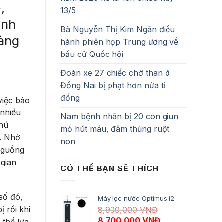
,
13/5
ịnh
Bà Nguyễn Thị Kim Ngân điều
hàng
hành phiên họp Trung ương về
bầu cử Quốc hội
Đoàn xe 27 chiếc chở than ở
Đồng Nai bị phạt hơn nửa tỉ
đồng
việc bảo
 nhiều
Nam bệnh nhân bị 20 con giun
chú
mỏ hút máu, đâm thủng ruột
. Nhờ
non
i guồng
 gian
CÓ THỂ BẠN SẼ THÍCH
số đó,
Máy lọc nước Optimus i2
 rối khi
8,900,000
VNĐ
Giá gốc là: 8,900,000 VNĐ.
Giá hiện tại là:
8,700,000
VNĐ
 thể lựa