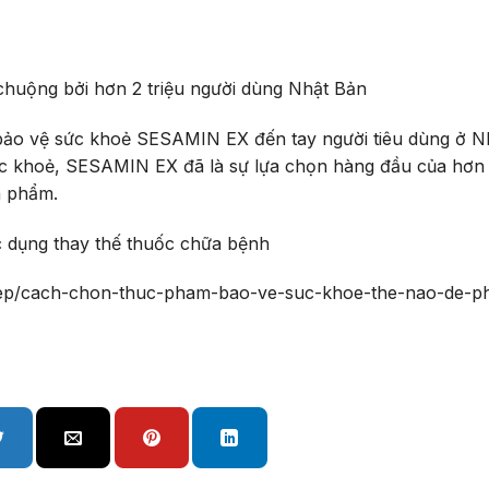
huộng bởi hơn 2 triệu người dùng Nhật Bản
ẩm bảo vệ sức khoẻ SESAMIN EX đến tay người tiêu dùng ở N
c khoẻ, SESAMIN EX đã là sự lựa chọn hàng đầu của hơn 2
n phẩm.
c dụng thay thế thuốc chữa bệnh
hiep/cach-chon-thuc-pham-bao-ve-suc-khoe-the-nao-de-p