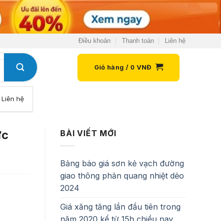
Điều khoản
Thanh toán
Liên hệ
Giỏ hàng /
0
VNĐ
Liên hệ
ức
BÀI VIẾT MỚI
Bảng báo giá sơn kẻ vạch đường
giao thông phản quang nhiệt dẻo
2024
Giá xăng tăng lần đầu tiên trong
năm 2020 kể từ 15h chiều nay