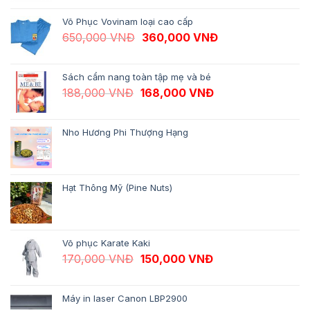
Võ Phục Vovinam loại cao cấp
Giá gốc là: 650,000 VNĐ.
Giá hiện tại là: 
650,000
VNĐ
360,000
VNĐ
Sách cẩm nang toàn tập mẹ và bé
Giá gốc là: 188,000 VNĐ.
Giá hiện tại là: 1
188,000
VNĐ
168,000
VNĐ
Nho Hương Phi Thượng Hạng
Hạt Thông Mỹ (Pine Nuts)
Võ phục Karate Kaki
Giá gốc là: 170,000 VNĐ.
Giá hiện tại là: 1
170,000
VNĐ
150,000
VNĐ
Máy in laser Canon LBP2900