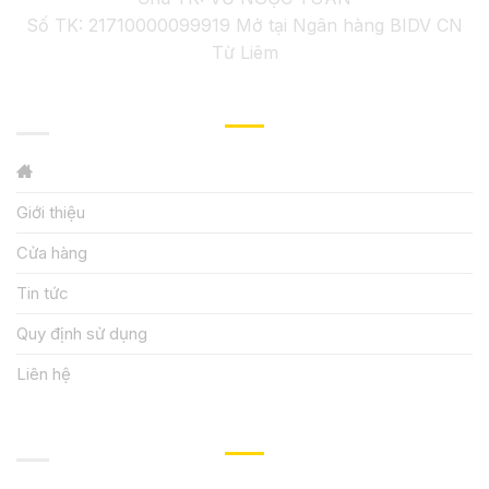
Số TK: 21710000099919 Mở tại Ngân hàng BIDV CN
Từ Liêm
GIỚI THIỆU
Giới thiệu
Cửa hàng
Tin tức
Quy định sử dụng
Liên hệ
HƯỚNG DẪN, HỖ TRỢ