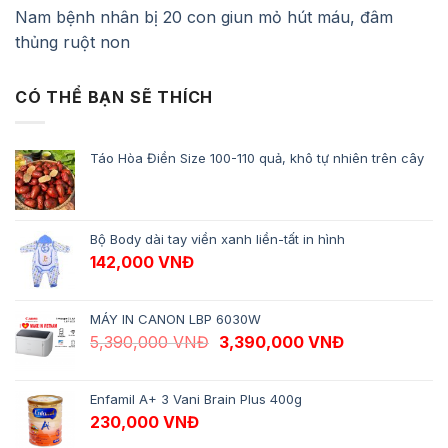
Nam bệnh nhân bị 20 con giun mỏ hút máu, đâm
thủng ruột non
CÓ THỂ BẠN SẼ THÍCH
Táo Hòa Điền Size 100-110 quả, khô tự nhiên trên cây
Bộ Body dài tay viền xanh liền-tất in hình
142,000
VNĐ
MÁY IN CANON LBP 6030W
Giá gốc là: 5,390,000 VNĐ.
Giá hiện tại 
5,390,000
VNĐ
3,390,000
VNĐ
Enfamil A+ 3 Vani Brain Plus 400g
230,000
VNĐ