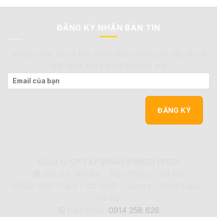
ĐĂNG KÝ NHẬN BẢN TIN
Nhập email để có thể nhận được thông tin đầy đủ và
mới nhất mỗi khi có khuyến mãi
Công ty CP TẬP ĐOÀN VIMIDO (VDG)
Địa chỉ: Yên Bài - Tiến Thắng - Hà Nội
VPGD: 1210 Tòa B - CC IA20 - Ciputra - Đông Ngạc -
Hà Nội
Điện thoại:
0914 258 628