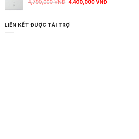
Giá gốc là: 4,790,000 VNĐ.
Giá hiện tại 
4,790,000
VNĐ
4,400,000
VNĐ
LIÊN KẾT ĐƯỢC TÀI TRỢ