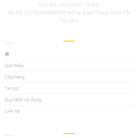
Chủ TK: VŨ NGỌC TUÂN
Số TK: 21710000099919 Mở tại Ngân hàng BIDV CN
Từ Liêm
GIỚI THIỆU
Giới thiệu
Cửa hàng
Tin tức
Quy định sử dụng
Liên hệ
HƯỚNG DẪN, HỖ TRỢ