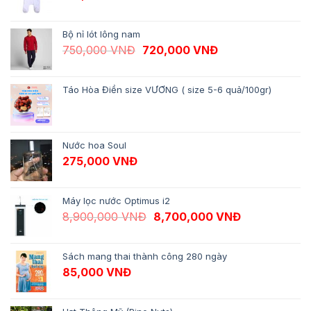
Bộ nỉ lót lông nam
Giá gốc là: 750,000 VNĐ.
Giá hiện tại là: 
750,000
VNĐ
720,000
VNĐ
Táo Hòa Điền size VƯƠNG ( size 5-6 quả/100gr)
Nước hoa Soul
275,000
VNĐ
Máy lọc nước Optimus i2
Giá gốc là: 8,900,000 VNĐ.
Giá hiện tại 
8,900,000
VNĐ
8,700,000
VNĐ
Sách mang thai thành công 280 ngày
85,000
VNĐ