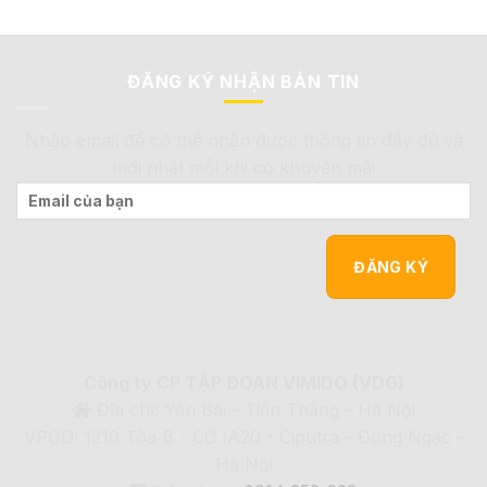
ĐĂNG KÝ NHẬN BẢN TIN
Nhập email để có thể nhận được thông tin đầy đủ và
mới nhất mỗi khi có khuyến mãi
Công ty CP TẬP ĐOÀN VIMIDO (VDG)
Địa chỉ: Yên Bài - Tiến Thắng - Hà Nội
VPGD: 1210 Tòa B - CC IA20 - Ciputra - Đông Ngạc -
Hà Nội