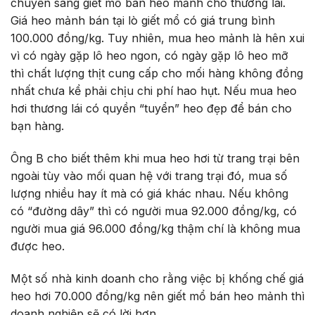
chuyển sang giết mổ bán heo mảnh cho thương lái.
Giá heo mảnh bán tại lò giết mổ có giá trung bình
100.000 đồng/kg. Tuy nhiên, mua heo mảnh là hên xui
vì có ngày gặp lô heo ngon, có ngày gặp lô heo mỡ
thì chất lượng thịt cung cấp cho mối hàng không đồng
nhất chưa kể phải chịu chi phí hao hụt. Nếu mua heo
hơi thương lái có quyền “tuyển” heo đẹp để bán cho
bạn hàng.
Ông B cho biết thêm khi mua heo hơi từ trang trại bên
ngoài tùy vào mối quan hệ với trang trại đó, mua số
lượng nhiều hay ít mà có giá khác nhau. Nếu không
có “đường dây” thì có người mua 92.000 đồng/kg, có
người mua giá 96.000 đồng/kg thậm chí là không mua
được heo.
Một số nhà kinh doanh cho rằng việc bị khống chế giá
heo hơi 70.000 đồng/kg nên giết mổ bán heo mảnh thì
doanh nghiệp sẽ có lời hơn.