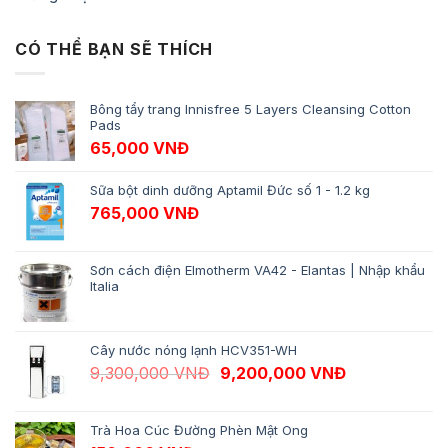
CÓ THỂ BẠN SẼ THÍCH
Bông tẩy trang Innisfree 5 Layers Cleansing Cotton
Pads
65,000
VNĐ
Sữa bột dinh dưỡng Aptamil Đức số 1 - 1.2 kg
765,000
VNĐ
Sơn cách điện Elmotherm VA42 - Elantas | Nhập khẩu
Italia
Cây nước nóng lạnh HCV351-WH
Giá gốc là: 9,300,000 VNĐ.
Giá hiện tại 
9,300,000
VNĐ
9,200,000
VNĐ
Trà Hoa Cúc Đường Phèn Mật Ong