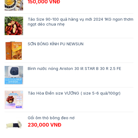
150,000
VNĐ
Táo Size 90-100 quả hàng vụ mới 2024 1KG ngon thơm
ngọt dẻo chua nhẹ
SƠN BÓNG KÍNH PU NEWSUN
Bình nước nóng Ariston 30 lít STAR B 30 R 2.5 FE
Táo Hòa Điền size VƯƠNG ( size 5-6 quả/100gr)
Gối ôm thỏ bông đeo nơ
230,000
VNĐ