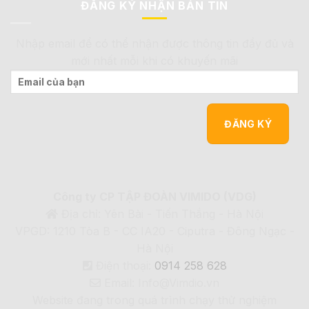
ĐĂNG KÝ NHẬN BẢN TIN
Nhập email để có thể nhận được thông tin đầy đủ và
mới nhất mỗi khi có khuyến mãi
Công ty CP TẬP ĐOÀN VIMIDO (VDG)
Địa chỉ: Yên Bài - Tiến Thắng - Hà Nội
VPGD: 1210 Tòa B - CC IA20 - Ciputra - Đông Ngạc -
Hà Nội
Điện thoại:
0914 258 628
Email: Info@Vimdio.vn
Website đang trong quá trình chạy thử nghiệm