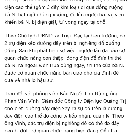
điện cao thế (gồm 3 dây kim loại) đi qua đồng ruộng
bà N. bất ngờ chùng xuống, đè lên người bà. Vụ việc
khiến bà N. bị điện giật, tử vong ngay tại chỗ.
Theo Chủ tịch UBND xã Triệu Đại, tại hiện trường, có
2 trụ điện kéo đường dây trên bị nghiêng đổ xuống
đồng. Sau khi phát hiện sự việc, người dân đã báo cơ
quan chức năng can thiệp, đóng điện để đưa thi thể
bà N. ra ngoài. Đến trưa cùng ngày, thi thể của bà N.
được cơ quan chức năng bàn giao cho gia đình để
đưa về nhà lo hậu sự.
Trao đổi với phóng viên Báo Người Lao Động, ông
Phan Văn Vĩnh, Giám đốc Công ty Điện lực Quảng Trị
cho biết, đường dây điện xảy ra sự cố trên là đường
dây điện cao thế do công ty tiếp nhận, quản lý. Theo
ông Vĩnh, các trụ điện bị nghiêng đổ có thể do dây
néo bị đứt, cơ quan chức năng hiện đang điều tra