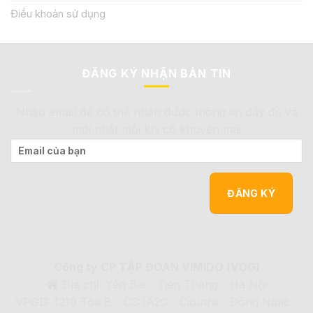
Điều khoản sử dụng
ĐĂNG KÝ NHẬN BẢN TIN
Nhập email để có thể nhận được thông tin đầy đủ và
mới nhất mỗi khi có khuyến mãi
Công ty CP TẬP ĐOÀN VIMIDO (VDG)
Địa chỉ: Yên Bài - Tiến Thắng - Hà Nội
VPGD: 1210 Tòa B - CC IA20 - Ciputra - Đông Ngạc -