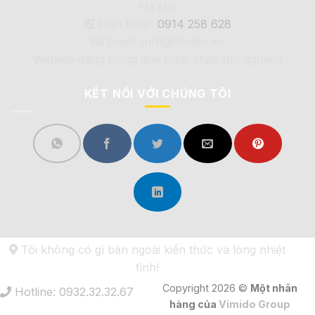
Hà Nội
Điện thoại:
0914 258 628
Email: Info@Vimdio.vn
Website đang trong quá trình chạy thử nghiệm
KẾT NỐI VỚI CHÚNG TÔI
Tôi không có gì bán ngoài kiến thức và lòng nhiệt
tình!
Copyright 2026 ©
Một nhãn
Hotline: 0932.32.32.67
hàng của
Vimido Group