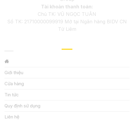
Tài khoản thanh toán:
Chủ TK: VŨ NGỌC TUÂN
Số TK: 21710000099919 Mở tại Ngân hàng BIDV CN
Từ Liêm
GIỚI THIỆU
Giới thiệu
Cửa hàng
Tin tức
Quy định sử dụng
Liên hệ
HƯỚNG DẪN, HỖ TRỢ