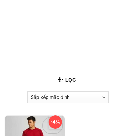
LỌC
-4%