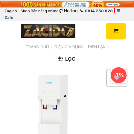
Hotline:
|
📞 0914 258 628
💬
Zagido - Shop Bán hàng online
Zalo
TRANG CHỦ
/
ĐIỆN GIA DỤNG - ĐIỆN LẠNH
LỌC
-1%
Add
to
Wishlist