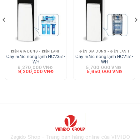
Add
Add
to Wishlist
to Wishlist
ĐIỆN GIA DỤNG - ĐIỆN LẠNH
ĐIỆN GIA DỤNG - ĐIỆN LẠNH
Cây nước nóng lạnh HCV351-
Cây nước nóng lạnh HCV151-
WH
WH
9,270,000
VNĐ
5,700,000
VNĐ
Giá gốc là: 9,270,000 VNĐ.
Giá hiện tại là: 9,200,000 VNĐ.
Giá gốc là: 5,700,000 VNĐ
Giá hiện 
9,200,000
VNĐ
5,650,000
VNĐ
NĐ.
n tại là: 5,600,000 VNĐ.
Zagido Shop - Trang bán hàng online của VIMIDO