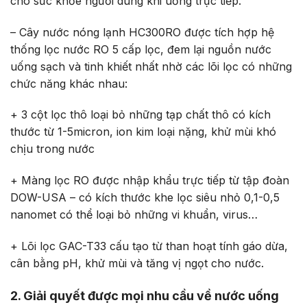
cho sức khỏe người dùng khi uống trực tiếp.
– Cây nước nóng lạnh HC300RO được tích hợp hệ
thống lọc nước RO 5 cấp lọc, đem lại nguồn nước
uống sạch và tinh khiết nhất nhờ các lõi lọc có những
chức năng khác nhau:
+ 3 cột lọc thô loại bỏ những tạp chất thô có kích
thước từ 1-5micron, ion kim loại nặng, khử mùi khó
chịu trong nước
+ Màng lọc RO được nhập khẩu trực tiếp từ tập đoàn
DOW-USA – có kích thước khe lọc siêu nhỏ 0,1-0,5
nanomet có thể loại bỏ những vi khuẩn, virus…
+ Lõi lọc GAC-T33 cấu tạo từ than hoạt tính gáo dừa,
cân bằng pH, khử mùi và tăng vị ngọt cho nước.
2. Giải quyết được mọi nhu cầu về nước uống