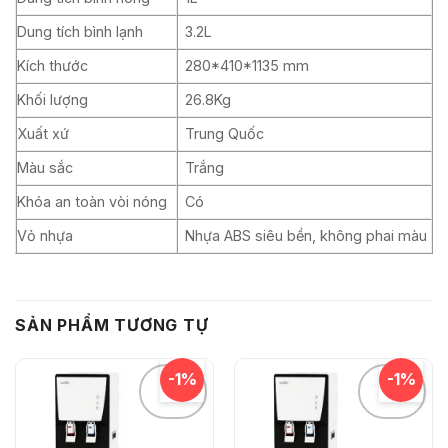
Dung tích bình lạnh
3.2L
Kích thước
280*410*1135 mm
Khối lượng
26.8Kg
Xuất xứ
Trung Quốc
Màu sắc
Trắng
Khóa an toàn vòi nóng
Có
Vỏ nhựa
Nhựa ABS siêu bền, không phai màu
SẢN PHẨM TƯƠNG TỰ
-1%
-1%