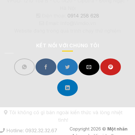
VPGD: 1210 Tòa B - CC IA20 - Ciputra - Đông Ngạc -
Hà Nội
Điện thoại:
0914 258 628
Email: Info@Vimdio.vn
Website đang trong quá trình chạy thử nghiệm
KẾT NỐI VỚI CHÚNG TÔI
Tôi không có gì bán ngoài kiến thức và lòng nhiệt
tình!
Copyright 2026 ©
Một nhãn
Hotline: 0932.32.32.67