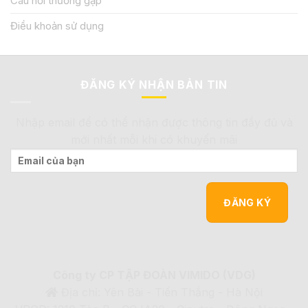
Câu hỏi thường gặp
Điều khoản sử dụng
ĐĂNG KÝ NHẬN BẢN TIN
Nhập email để có thể nhận được thông tin đầy đủ và
mới nhất mỗi khi có khuyến mãi
Công ty CP TẬP ĐOÀN VIMIDO (VDG)
Địa chỉ: Yên Bài - Tiến Thắng - Hà Nội