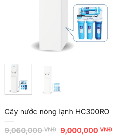
Cây nước nóng lạnh HC300RO
Giá gốc là: 9,060,00
Giá hi
9,060,000
9,000,000
VNĐ
VNĐ