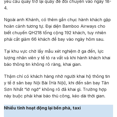
yêu cầu quay trở lại quầy để đổi chuyến vào ngày 18-
4.
Ngoài anh Khánh, có thêm gần chục hành khách gặp
hoàn cảnh tương tự. Đại diện Bamboo Airways cho
biết chuyến QH218 tổng cộng 192 khách, tuy nhiên
phải cắt giảm 66 khách để bay vào ngày hôm sau.
Tại khu vực chờ lấy mẫu xét nghiệm ở ga đến, lực
lượng nhân viên y tế tỏ ra vất vả khi hành khách khai
báo thông tin không rõ ràng, khai gian.
Thậm chí có khách hàng nhờ người khai hộ thông tin
y tế ở sân bay Nội Bài (Hà Nội), khi đến sân bay Tân
Sơn Nhất “lớ ngớ” không rõ đã khai gì. Trường hợp
này buộc phải khai báo thủ công, kéo dài thời gian.
Nhiều tỉnh
hoạt động lại
bến phà, taxi