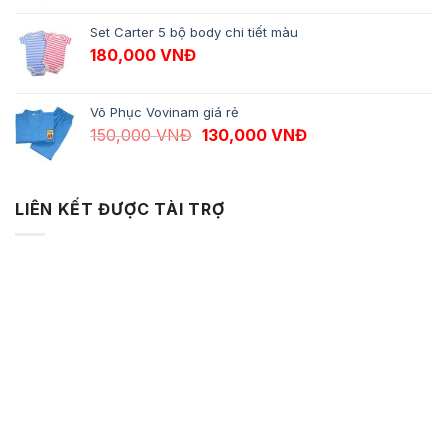
Set Carter 5 bộ body chi tiết màu
180,000
VNĐ
Võ Phục Vovinam giá rẻ
Giá gốc là: 150,000 VNĐ.
Giá hiện tại là: 13
150,000
VNĐ
130,000
VNĐ
LIÊN KẾT ĐƯỢC TÀI TRỢ