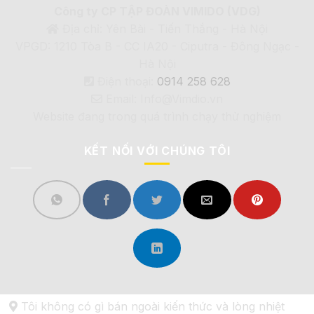
Công ty CP TẬP ĐOÀN VIMIDO (VDG)
Địa chỉ: Yên Bài - Tiến Thắng - Hà Nội
VPGD: 1210 Tòa B - CC IA20 - Ciputra - Đông Ngạc -
Hà Nội
Điện thoại:
0914 258 628
Email: Info@Vimdio.vn
Website đang trong quá trình chạy thử nghiệm
KẾT NỐI VỚI CHÚNG TÔI
Tôi không có gì bán ngoài kiến thức và lòng nhiệt