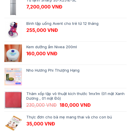
Tủ lạnh Sharp SJ-X251E-SL
7,200,000
VNĐ
Bình tập uống Avent cho trẻ từ 12 tháng
255,000
VNĐ
Kem dưỡng ẩm Nivea 200ml
160,000
VNĐ
Nho Hương Phi Thượng Hạng
Thảm xốp tập võ thuật kích thước 1mx1m (01 mặt Xanh
Dương , 01 mặt Đỏ)
Giá gốc là: 230,000 VNĐ.
Giá hiện tại là: 1
230,000
VNĐ
180,000
VNĐ
Thực đơn cho bà mẹ mang thai và cho con bú
35,000
VNĐ