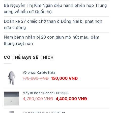
Bà Nguyễn Thị Kim Ngân điều hành phiên họp Trung
ương về bầu cử Quốc hội
Đoàn xe 27 chiếc chở than ở Đồng Nai bị phạt hơn
nửa tỉ đồng
Nam bệnh nhân bị 20 con giun mỏ hút máu, đâm
thủng ruột non
CÓ THỂ BẠN SẼ THÍCH
Võ phục Karate Kata
Giá gốc là: 170,000 VNĐ.
Giá hiện tại là: 1
170,000
VNĐ
150,000
VNĐ
Máy in laser Canon LBP2900
Giá gốc là: 4,790,000 VNĐ.
Giá hiện tại 
4,790,000
VNĐ
4,400,000
VNĐ