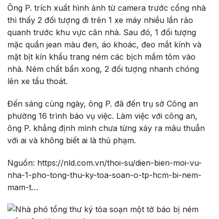
Ông P. trích xuất hình ảnh từ camera trước cổng nhà
thì thấy 2 đối tượng đi trên 1 xe máy nhiều lần rảo
quanh trước khu vực căn nhà. Sau đó, 1 đối tượng
mặc quần jean màu đen, áo khoác, đeo mắt kính và
mặt bịt kín khẩu trang ném các bịch mắm tôm vào
nhà. Ném chất bẩn xong, 2 đối tượng nhanh chóng
lên xe tẩu thoát.
Đến sáng cùng ngày, ông P. đã đến trụ sở Công an
phường 16 trình báo vụ việc. Làm việc với công an,
ông P. khẳng định mình chưa từng xảy ra mâu thuẫn
với ai và không biết ai là thủ phạm.
Nguồn: https://nld.com.vn/thoi-su/dien-bien-moi-vu-
nha-1-pho-tong-thu-ky-toa-soan-o-tp-hcm-bi-nem-
mam-t…