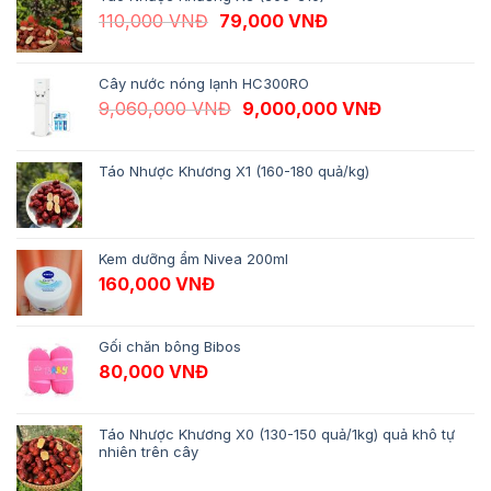
Giá gốc là: 110,000 VNĐ.
Giá hiện tại là: 79,
110,000
VNĐ
79,000
VNĐ
Cây nước nóng lạnh HC300RO
Giá gốc là: 9,060,000 VNĐ.
Giá hiện tại 
9,060,000
VNĐ
9,000,000
VNĐ
Táo Nhược Khương X1 (160-180 quả/kg)
Kem dưỡng ẩm Nivea 200ml
160,000
VNĐ
Gối chăn bông Bibos
80,000
VNĐ
Táo Nhược Khương X0 (130-150 quả/1kg) quả khô tự
nhiên trên cây