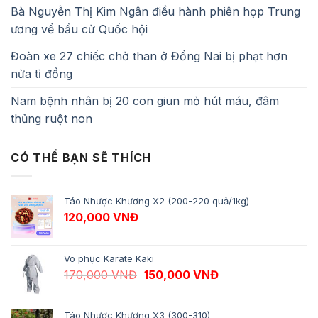
Bà Nguyễn Thị Kim Ngân điều hành phiên họp Trung
ương về bầu cử Quốc hội
Đoàn xe 27 chiếc chở than ở Đồng Nai bị phạt hơn
nửa tỉ đồng
Nam bệnh nhân bị 20 con giun mỏ hút máu, đâm
thủng ruột non
CÓ THỂ BẠN SẼ THÍCH
Táo Nhược Khương X2 (200-220 quả/1kg)
120,000
VNĐ
Võ phục Karate Kaki
Giá gốc là: 170,000 VNĐ.
Giá hiện tại là: 1
170,000
VNĐ
150,000
VNĐ
Táo Nhược Khương X3 (300-310)