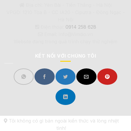
Địa chỉ: Yên Bài - Tiến Thắng - Hà Nội
VPGD: 1210 Tòa B - CC IA20 - Ciputra - Đông Ngạc -
Hà Nội
Điện thoại:
0914 258 628
Email: Info@Vimdio.vn
Website đang trong quá trình chạy thử nghiệm
KẾT NỐI VỚI CHÚNG TÔI
Tôi không có gì bán ngoài kiến thức và lòng nhiệt
tình!