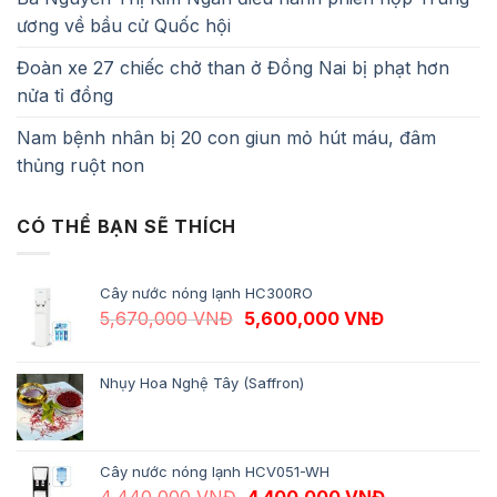
ương về bầu cử Quốc hội
Đoàn xe 27 chiếc chở than ở Đồng Nai bị phạt hơn
nửa tỉ đồng
Nam bệnh nhân bị 20 con giun mỏ hút máu, đâm
thủng ruột non
CÓ THỂ BẠN SẼ THÍCH
Cây nước nóng lạnh HC300RO
Giá gốc là: 5,670,000 VNĐ.
Giá hiện tại 
5,670,000
VNĐ
5,600,000
VNĐ
Nhụy Hoa Nghệ Tây (Saffron)
Cây nước nóng lạnh HCV051-WH
Giá gốc là: 4,440,000 VNĐ.
Giá hiện tại 