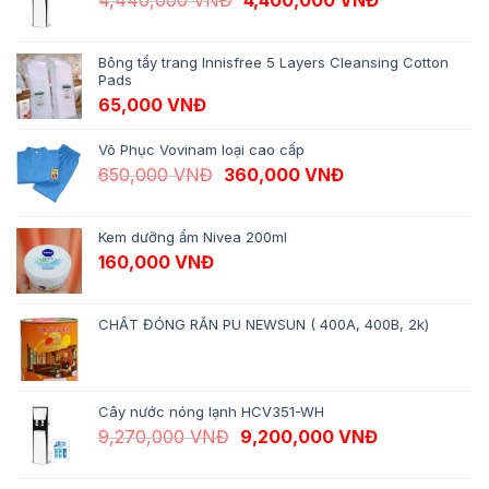
4,440,000
VNĐ
4,400,000
VNĐ
Bông tẩy trang Innisfree 5 Layers Cleansing Cotton
Pads
65,000
VNĐ
Võ Phục Vovinam loại cao cấp
Giá gốc là: 650,000 VNĐ.
Giá hiện tại là: 
650,000
VNĐ
360,000
VNĐ
Kem dưỡng ẩm Nivea 200ml
160,000
VNĐ
CHẤT ĐÓNG RẮN PU NEWSUN ( 400A, 400B, 2k)
Cây nước nóng lạnh HCV351-WH
Giá gốc là: 9,270,000 VNĐ.
Giá hiện tại 
9,270,000
VNĐ
9,200,000
VNĐ