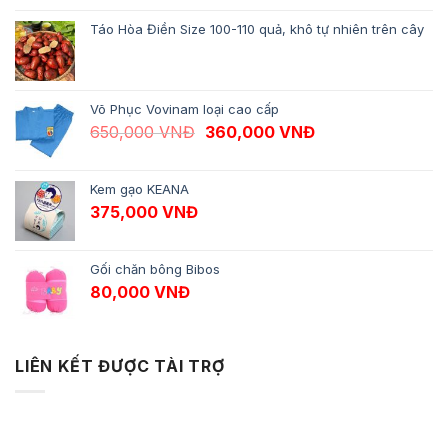
Táo Hòa Điền Size 100-110 quả, khô tự nhiên trên cây
Võ Phục Vovinam loại cao cấp
Giá gốc là: 650,000 VNĐ.
Giá hiện tại là: 
650,000
VNĐ
360,000
VNĐ
Kem gạo KEANA
375,000
VNĐ
Gối chăn bông Bibos
80,000
VNĐ
LIÊN KẾT ĐƯỢC TÀI TRỢ