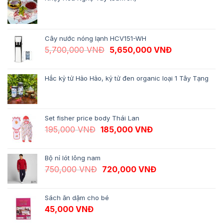
Cây nước nóng lạnh HCV151-WH
Giá gốc là: 5,700,000 VNĐ.
Giá hiện tại 
5,700,000
VNĐ
5,650,000
VNĐ
Hắc kỷ tử Hảo Hảo, kỷ tử đen organic loại 1 Tây Tạng
Set fisher price body Thái Lan
Giá gốc là: 195,000 VNĐ.
Giá hiện tại là: 18
195,000
VNĐ
185,000
VNĐ
Bộ nỉ lót lông nam
Giá gốc là: 750,000 VNĐ.
Giá hiện tại là: 
750,000
VNĐ
720,000
VNĐ
Sách ăn dặm cho bé
45,000
VNĐ