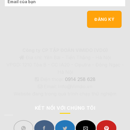
Công ty CP TẬP ĐOÀN VIMIDO (VDG)
Địa chỉ: Yên Bài - Tiến Thắng - Hà Nội
VPGD: 1210 Tòa B - CC IA20 - Ciputra - Đông Ngạc -
Hà Nội
Điện thoại:
0914 258 628
Email: Info@Vimdio.vn
Website đang trong quá trình chạy thử nghiệm
KẾT NỐI VỚI CHÚNG TÔI